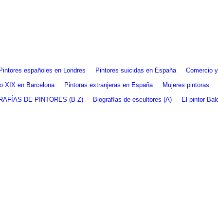
Pintores españoles en Londres
Pintores suicidas en España
Comercio y 
glo XIX en Barcelona
Pintoras extranjeras en España
Mujeres pintoras
RAFÍAS DE PINTORES (B-Z)
Biografías de escultores (A)
El pintor Ba