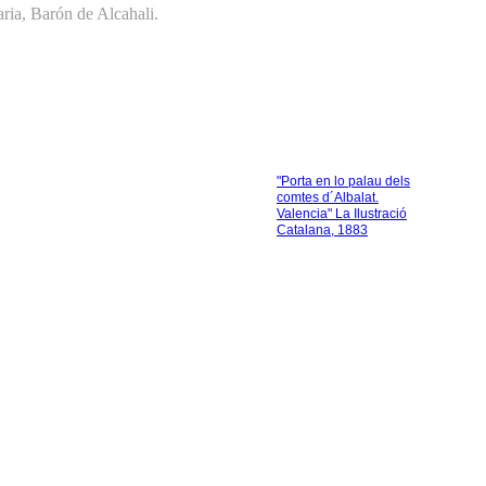
ria, Barón de Alcahali.
"Porta en lo palau dels
comtes d´Albalat.
Valencia" La Ilustració
Catalana, 1883