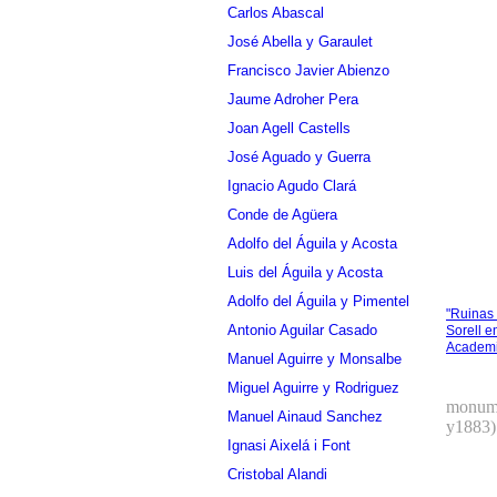
Carlos Abascal
José Abella y Garaulet
Francisco Javier Abienzo
Jaume Adroher Pera
Joan Agell Castells
José Aguado y Guerra
Ignacio Agudo Clará
Conde de Agüera
Adolfo del Águila y Acosta
Luis del Águila y Acosta
Adolfo del Águila y Pimentel
"Ruinas
Antonio Aguilar Casado
Sorell e
Academi
Manuel Aguirre y Monsalbe
Miguel Aguirre y Rodriguez
monume
Manuel Ainaud Sanchez
y1883).
Ignasi Aixelá i Font
Cristobal Alandi