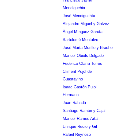
Francisco Javier
Mendiguchia
José Mendiguchía
Alejandro Miguel y Galvez
Ángel Mínguez García
Bartolomé Montalvo
José María Murillo y Bracho
Manuel Obiols Delgado
Federico Olaría Torres
Climent Pujol de
Guastavino
Isaac Gastón Pujol
Hermann
Joan Rabadá
Santiago Ramón y Cajal
Manuel Ramos Artal
Enrique Recio y Gil
Rafael Reynoso