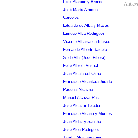
Felix Alarcón y Brenes
Anticva
José María Alarcon
Cárceles
Eduardo de Alba y Masas
Enrique Alba Rodriguez
Vicente Albarránch Blasco
Fernando Alberti Barceló
S. de Albi (José Ribera)
Felip Albiol i Ausach
Juan Alcalá del Olmo
Francisco Alcántara Jurado
Pascual Alcayne
Manuel Alcázar Ruiz
José Alcázar Tejedor
Francisco Aldana y Montes
Juan Aldaz y Sancho
José Alea Rodriguez
Trinitat Alemany i Font