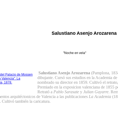
Salustiano Asenjo Arozarena
"Noche en vela"
Salustiano Asenjo Arozarena
(Pamplona, 1834
 del Palacio de Mossen
dibujante. Cursó sus estudios en la Academia de
n Valencia". La
nombrado su director en 1859. Cultivó el retrato, l
a, 1878.
Premiado en la exposicion valenciana de 1855 p
Retrató a
Pablo Sarasate
y
Julian Gayarre
. Rem
ntos arquitéctonicos de Valencia a las publicaciones
La Academia
(18
 Cultivó también la caricatura.