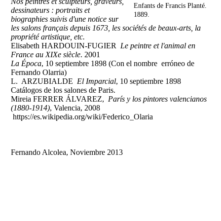
Nos peintres et sculpteurs, graveurs,
Enfants de Francis Planté.
dessinateurs : portraits et
1889.
biographies suivis d'une notice sur
les salons français depuis 1673, les sociétés de beaux-arts, la
propriété artistique, etc.
Elisabeth HARDOUIN-FUGIER
Le peintre et l'animal en
France au XIXe siècle
. 2001
La Época
, 10 septiembre 1898 (Con el nombre erróneo de
Fernando Olarria)
L. ARZUBIALDE
El Imparcial
, 10 septiembre 1898
Catálogos de los salones de Paris.
Mireia FERRER ÁLVAREZ,
París y los pintores valencianos
(1880-1914)
, Valencia, 2008
https://es.wikipedia.org/wiki/Federico_Olaria
Fernando Alcolea, Noviembre 2013