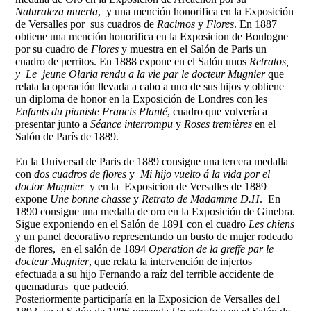
Naturaleza muerta
, y una mención honorifica en la Exposición
de Versalles por sus cuadros de
Racimos
y
Flores
. En 1887
obtiene una mención honorifica en la Exposicion de Boulogne
por su cuadro de
Flores
y muestra en el Salón de Paris un
cuadro de perritos. En 1888 expone en el Salón unos
Retratos,
y Le jeune Olaria rendu a la vie par le docteur Mugnier
que
relata la operación llevada a cabo a uno de sus hijos y obtiene
un diploma de honor en la Exposición de Londres con les
Enfants du pianiste Francis Planté
, cuadro que volvería a
presentar junto a
Séance interrompu
y
Roses tremières
en el
Salón de París de 1889.
En la Universal de Paris de 1889 consigue una tercera medalla
con
dos cuadros de flores
y
Mi hijo vuelto á la vida por el
doctor Mugnier
y en la Exposicion de Versalles de 1889
expone
Une bonne chasse
y
Retrato de Madamme D.H
. En
1890 consigue una medalla de oro en la Exposición de Ginebra.
Sigue exponiendo en el Salón de 1891 con el cuadro
Les chiens
y un panel decorativo representando un busto de mujer rodeado
de flores, en el salón de 1894
Operation de la greffe par le
docteur Mugnier
, que relata la intervención de injertos
efectuada a su hijo Fernando a raíz del terrible accidente de
quemaduras que padeció.
Posteriormente participaría en la Exposicion de Versalles de1