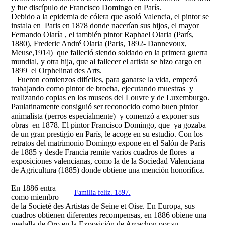
y fue discípulo de Francisco Domingo en París.
Debido a la epidemia de cólera que asoló Valencia, el pintor se
instala en Paris en 1878 donde nacerían sus hijos, el mayor
Fernando Olaría , el también pintor Raphael Olaria (París,
1880), Frederic André Olaria (Paris, 1892- Dannevoux,
Meuse,1914) que falleció siendo soldado en la primera guerra
mundial, y otra hija, que al fallecer el artista se hizo cargo en
1899 el Orphelinat des Arts.
Fueron comienzos difíciles, para ganarse la vida, empezó
trabajando como pintor de brocha, ejecutando muestras y
realizando copias en los museos del Louvre y de Luxemburgo.
Paulatinamente consiguió ser reconocido como buen pintor
animalista (perros especialmente) y comenzó a exponer sus
obras en 1878. El pintor Francisco Domingo, que ya gozaba
de un gran prestigio en París, le acoge en su estudio. Con los
retratos del matrimonio Domingo expone en el Salón de París
de 1885 y desde Francia remite varios cuadros de flores a
exposiciones valencianas, como la de la Sociedad Valenciana
de Agricultura (1885) donde obtiene una mención honorifica.
En 1886 entra
Familia feliz. 1897.
como miembro
de la Societé des Artistas de Seine et Oise. En Europa, sus
cuadros obtienen diferentes recompensas, en 1886 obiene una
medalla de Oro en la Exposición de Arcachon por su