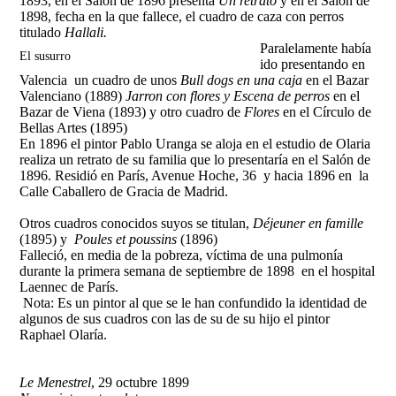
1893, en el Salón de 1896 presenta
Un retrato
y en el Salón de
1898, fecha en la que fallece, el cuadro de caza con perros
titulado
Hallali.
Paralelamente había
El susurro
ido presentando en
Valencia un cuadro de unos
Bull dogs en una caja
en el Bazar
Valenciano (1889)
Jarron con flores y Escena de perros
en el
Bazar de Viena (1893) y otro cuadro de
Flores
en el Círculo de
Bellas Artes (1895)
En 1896 el pintor Pablo Uranga se aloja en el estudio de Olaria
realiza un retrato de su familia que lo presentaría en el Salón de
1896.
Residió en París, Avenue Hoche, 36 y hacia 1896 en la
Calle Caballero de Gracia de Madrid.
Otros cuadros conocidos suyos se titulan,
Déjeuner en famille
(1895) y
Poules et poussins
(1896)
Falleció, en media de la pobreza, víctima de una pulmonía
durante la primera semana de septiembre de 1898 en el hospital
Laennec de París.
Nota: Es un pintor al que se le han confundido la identidad de
algunos de sus cuadros con las de su de su hijo el pintor
Raphael Olaría.
Le Menestrel
, 29 octubre 1899