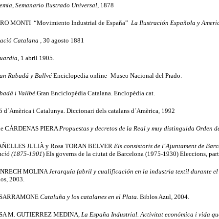
emia
,
Semanario Ilustrado Universal
, 1878
RO MONTI “Movimiento Industrial de España”
La Ilustración Española y Ameri
ració Catalana
, 30 agosto 1881
uardia
, 1 abril 1905.
an Rabadá y Ballvé
Enciclopedia online- Museo Nacional del Prado.
badá i Vallbé
.Gran Enciclopèdia Catalana. Enclopèdia.cat.
 d´Amèrica i Catalunya. Diccionari dels catalans d´Amèrica, 1992
 de CÁRDENAS PIERA
Propuestas y decretos de la Real y muy distinguida Orden de
CAÑELLES JULIÀ y Rosa TORAN BELVER
Els consistoris de l´Ajuntament de Bar
ació (1875-1901
) Els governs de la ciutat de Barcelona (1975-1930) Eleccions, parti
 ENRECH MOLINA
Jerarquía fabril y cualificación en la industria textil durante el
ios, 2003.
o SARRAMONE
Cataluña y los catalanes en el Plata
. Biblos Azul, 2004.
SA M. GUTIERREZ MEDINA
, La España Industrial. Activitat económica i vida q