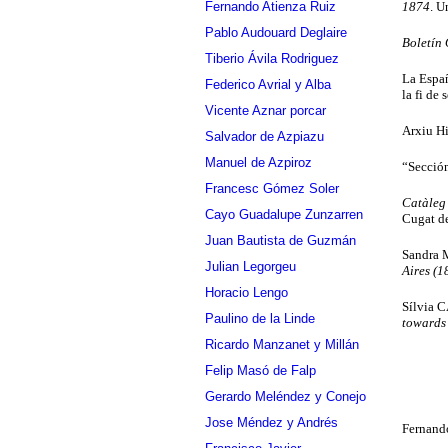
1874
. U
Fernando Atienza Ruiz
Pablo Audouard Deglaire
Boletín 
Tiberio Ávila Rodriguez
La Españ
Federico Avrial y Alba
la fi de
Vicente Aznar porcar
Arxiu Hi
Salvador de Azpiazu
Manuel de Azpiroz
“Secció
Francesc Gómez Soler
Catàleg 
Cayo Guadalupe Zunzarren
Cugat de
Juan Bautista de Guzmán
Sandra 
Julian Legorgeu
Aires (1
Horacio Lengo
Sílvia 
Paulino de la Linde
towards 
Ricardo Manzanet y Millán
Felip Masó de Falp
Gerardo Meléndez y Conejo
Jose Méndez y Andrés
Fernand