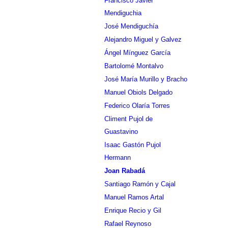
Francisco Javier
Mendiguchia
José Mendiguchía
Alejandro Miguel y Galvez
Ángel Mínguez García
Bartolomé Montalvo
José María Murillo y Bracho
Manuel Obiols Delgado
Federico Olaría Torres
Climent Pujol de
Guastavino
Isaac Gastón Pujol
Hermann
Joan Rabadá
Santiago Ramón y Cajal
Manuel Ramos Artal
Enrique Recio y Gil
Rafael Reynoso