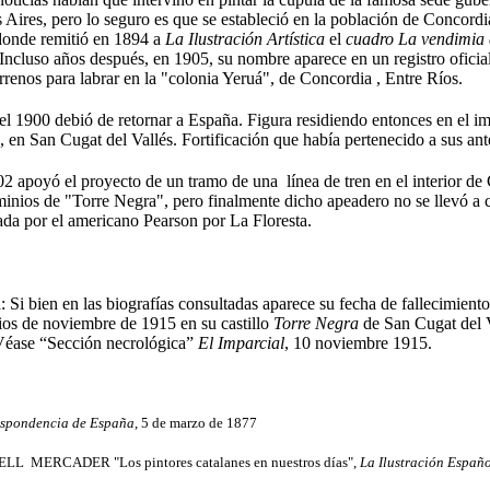
Aires, pero lo seguro es que se estableció en la población de Concordia
donde remitió en 1894 a
La Ilustración Artística
el
cuadro La vendimia 
Incluso años después, en 1905, su nombre aparece en un registro oficia
rrenos para labrar en la "colonia Yeruá", de Concordia , Entre Ríos.
l 1900 debió de retornar a España. Figura residiendo entonces en el im
 en San Cugat del Vallés. Fortificación que había pertenecido a sus an
 apoyó el proyecto de un tramo de una línea de tren en el interior de 
inios de "Torre Negra", pero finalmente dicho apeadero no se llevó a c
da por el americano Pearson por La Floresta.
 Si bien en las biografías consultadas aparece su fecha de fallecimiento
ios de noviembre de 1915 en su castillo
Torre Negra
de San Cugat del 
Véase
“Sección necrológica”
El Imparcial
, 10 noviembre 1915.
espondencia de España
, 5 de marzo de 1877
ELL MERCADER "Los pintores catalanes en nuestros días",
La Ilustración Españ