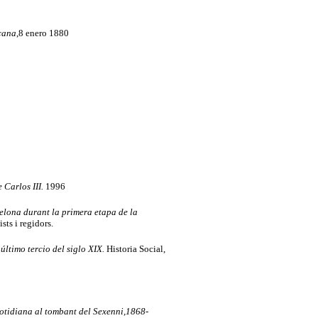
cana
,8 enero 1880
 Carlos III.
1996
celona durant la primera etapa de la
sts i regidors.
 último tercio del siglo XIX.
Historia Social,
uotidiana al tombant del Sexenni,1868-