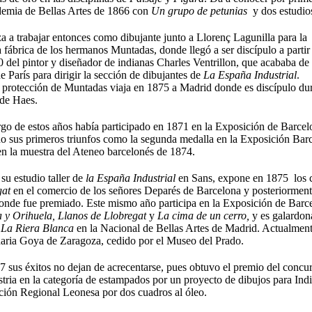
demia de Bellas Artes de 1866 con
Un grupo de petunias
y dos estudio
 a trabajar entonces como dibujante junto a Llorenç Lagunilla para la
a fábrica de los hermanos Muntadas, donde llegó a ser discípulo a partir
 del pintor y diseñador de indianas Charles Ventrillon, que acababa de
de París para dirigir la sección de dibujantes de
La España Industrial
.
 protección de Muntadas viaja en 1875 a Madrid donde es discípulo dur
 de Haes.
rgo de estos años había participado en 1871 en la Exposición de Barcel
o sus primeros triunfos como la segunda medalla en la Exposición Bar
n la muestra del Ateneo barcelonés de 1874.
u estudio taller de
la España Industrial
en Sans, expone en 1875 los 
gat
en el comercio de los señores Deparés de Barcelona y posteriormente
onde fue premiado. Este mismo año participa en la Exposición de Bar
a y Orihuela, Llanos de Llobregat
y
La cima de un cerro,
y es galardon
o
La Riera Blanca
en la Nacional de Bellas Artes de Madrid. Actualmente
aria Goya de Zaragoza, cedido por el Museo del Prado.
 sus éxitos no dejan de acrecentarse, pues obtuvo el premio del concurs
stria en la categoría de estampados por un proyecto de dibujos para Ind
ción Regional Leonesa por dos cuadros al óleo.