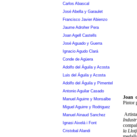
Carlos Abascal
José Abella y Garaulet
Francisco Javier Abienzo
Jaume Adroher Pera
Joan Agell Castells
José Aguado y Guerra
Ignacio Agudo Clará
Conde de Agüera
Adolfo del Águila y Acosta
Luis del Águila y Acosta
Adolfo del Águila y Pimentel
Antonio Aguilar Casado
Joan o
Manuel Aguirre y Monsalbe
Pintor 
Miguel Aguirre y Rodriguez
Artista
Manuel Ainaud Sanchez
Industr
Ignasi Aixelá i Font
compañe
la Llot
Cristobal Alandi
medalla