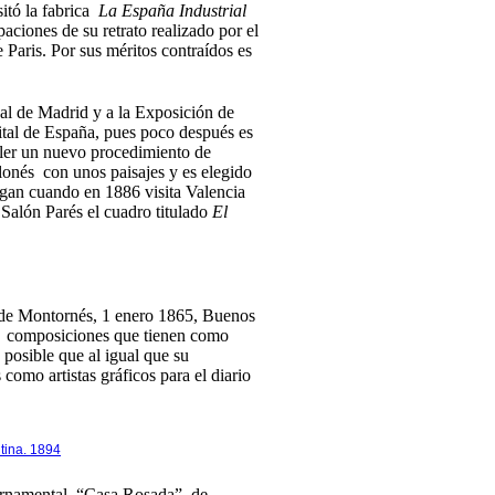
itó la fabrica
La España Industrial
aciones de su retrato realizado por el
 Paris. Por sus méritos contraídos es
al de Madrid y a la Exposición de
ital de España, pues poco después es
ller un nuevo procedimiento de
lonés con unos paisajes y es elegido
legan cuando en 1886 visita Valencia
l Salón Parés el cuadro titulado
El
a de Montornés, 1 enero 1865, Buenos
as composiciones que tienen como
 posible que al igual que su
mo artistas gráficos para el diario
ntina. 1894
ubernamental “Casa Rosada” de