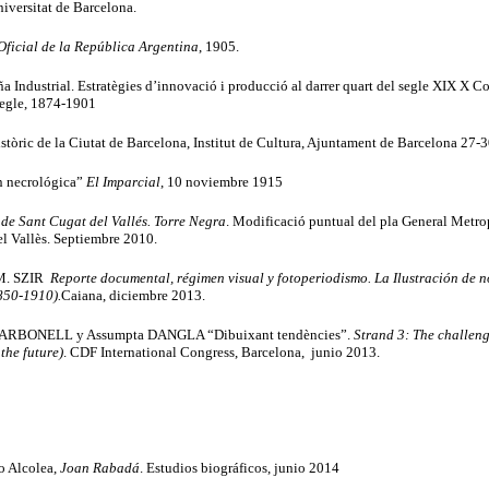
niversitat de Barcelona.
Oficial de la República Argentina
, 1905.
a Industrial. Estratègies d’innovació i producció al darrer quart del segle XIX X 
 segle, 1874-1901
stòric de la Ciutat de Barcelona, Institut de Cultura, Ajuntament de Barcelona 27
n necrológica”
El Imparcial
, 10 noviembre 1915
de Sant Cugat del Vallés. Torre Negra
. Modificació puntual del pla General Metrop
l Vallès. Septiembre 2010.
M. SZIR
Reporte documental, régimen visual y fotoperiodismo. La Ilustración de n
850-1910).
Caiana, diciembre 2013.
CARBONELL y Assumpta DANGLA “Dibuixant tendències”.
Strand 3: The challen
the future)
. CDF International Congress, Barcelona, junio 2013.
o Alcolea,
Joan Rabadá
.
Estudios biográficos,
junio 2014