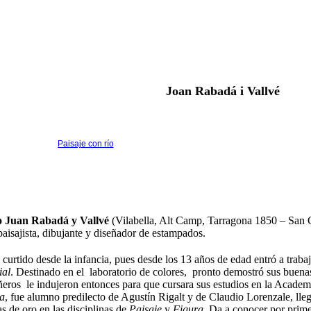
Joan Rabadá i Vallvé
Paisaje con río
 Juan Rabadá y Vallvé
(Vilabella, Alt Camp, Tarragona 1850 – San 
paisajista, dibujante y diseñador de estampados.
 curtido desde la infancia, pues desde los 13 años de edad entró a trabaj
ial
. Destinado en el laboratorio de colores, pronto demostró sus buenas
ros le indujeron entonces para que cursara sus estudios en la Academ
ja
, fue alumno predilecto de Agustín Rigalt y de Claudio Lorenzale, lle
s de oro en las disciplinas de
Paisaje
y
Figura
. Da a conocer por prime