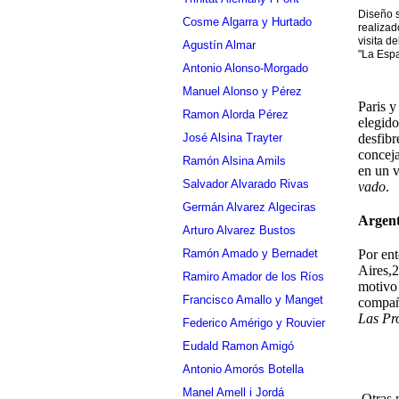
Diseño s
Cosme Algarra y Hurtado
realizad
visita de
Agustín Almar
"La Espa
Antonio Alonso-Morgado
Manuel Alonso y Pérez
Paris y
Ramon Alorda Pérez
elegido
José Alsina Trayter
desfibr
conceja
Ramón Alsina Amils
en un v
Salvador Alvarado Rivas
vado
.
Germán Alvarez Algeciras
Argent
Arturo Alvarez Bustos
Ramón Amado y Bernadet
Por ent
Aires,
Ramiro Amador de los Ríos
motivo
Francisco Amallo y Manget
compañe
Las Pro
Federico Amérigo y Rouvier
Eudald Ramon Amigó
Antonio Amorós Botella
Manel Amell i Jordá
Otras n