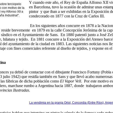
Y cuando este año, el Rey de España Alfonso XII vis
obre terciopelo
en Barcelona, tuvo la ocasión de admirar unas estamp
o con motivo de la
pintor y que iban a ser exhibidas en la Exposición de
l rey Alfonso XII a
ña Industrial".
condecorado en 1877 con la Cruz de Carlos III.
En los siguientes años concurre en 1878 a la Nacion
 reside brevemente en 1879 en la calle Concepción Jerónima de la cap
 síndico en el Ayuntamiento de Sans. En 1880 patentó junto a José Ze
e, hilatura y tejido. En 1881 concurre a la Exposición del Ateneo barce
l del ayuntamiento de la ciudad en 1883. Las siguientes noticias nos l
iaje con fines comerciales referente al diseño de tejidos, y expone en e
ina
onces ya debió de contactar con el dibujante Francisco Fortuny (Pobl
23 julio 1942) que residía también en Sans y que llevó acabo numeros
 las fábricas de dicha población como
El Vapor Vell
. Por este motivo es
ro, marchase rumbo a Argentina hacia 1887, donde trabajaron ambos co
vincias Ilustradas
.
La vendimia en la granja Oriol, Concordia (Entre Ríos), Arge
oticias hablan que intervino en pintar la cúpula de la famosa sede g