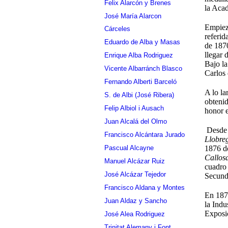
Felix Alarcón y Brenes
la Aca
José María Alarcon
Empieza
Cárceles
referid
Eduardo de Alba y Masas
de 1870
llegar 
Enrique Alba Rodriguez
Bajo la
Vicente Albarránch Blasco
Carlos
Fernando Alberti Barceló
A lo la
S. de Albi (José Ribera)
obtenid
Felip Albiol i Ausach
honor e
Juan Alcalá del Olmo
Desde s
Francisco Alcántara Jurado
Llobre
Pascual Alcayne
1876 d
Callos
Manuel Alcázar Ruiz
cuadr
José Alcázar Tejedor
Secund
Francisco Aldana y Montes
En 1877
Juan Aldaz y Sancho
la Indu
Exposi
José Alea Rodriguez
Trinitat Alemany i Font