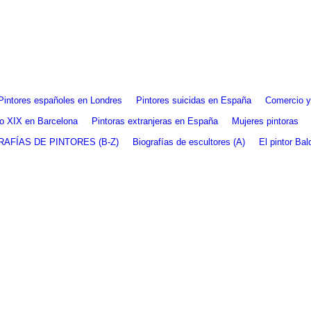
Pintores españoles en Londres
Pintores suicidas en España
Comercio y 
glo XIX en Barcelona
Pintoras extranjeras en España
Mujeres pintoras
RAFÍAS DE PINTORES (B-Z)
Biografías de escultores (A)
El pintor Ba