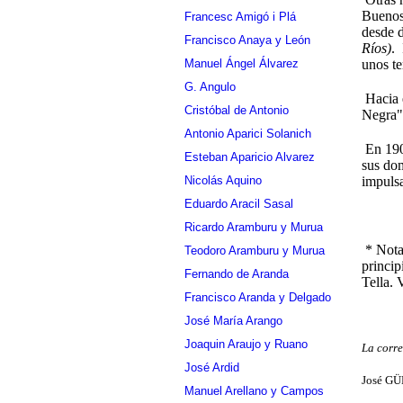
Buenos 
Francesc Amigó i Plá
desde 
Francisco Anaya y León
Ríos)
. 
unos te
Manuel Ángel Álvarez
G. Angulo
Hacia e
Cristóbal de Antonio
Negra",
Antonio Aparici Solanich
En 1902
Esteban Aparicio Alvarez
sus dom
impulsa
Nicolás Aquino
Eduardo Aracil Sasal
Ricardo Aramburu y Murua
* Nota:
Teodoro Aramburu y Murua
princip
Fernando de Aranda
Tella. 
Francisco Aranda y Delgado
José María Arango
Joaquin Araujo y Ruano
La corr
José Ardid
José GÜ
Manuel Arellano y Campos