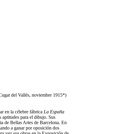
Cugat del Vallés, noviembre 1915*)
ar en la célebre fábrica
La España
 aptitudes para el dibujo. Sus
ia de Bellas Artes de Barcelona. En
gando a ganar por oposición dos
ra vez sus obras en la Exposición de