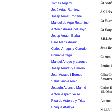
La Acad
Tomás Argemí
José Arias Ramírez
J. GENA
Josep Armet Portanell
La Ilust
Manuel de Arpe Retamino
Antonio Arraez del Hoyo
La Vang
Josep Arrau i Barba
S.B.I.
Ju
Pere Màrtir Arraut
Joan Ra
Carlos Arregui y Corredor
Román Arregui
Comissió
Manuel Arroyo y Lorenzo
Emilio
Josep Arrufat y Herrero
Cèlia 
Joan Arzabe i Bernes
Restaur
Salustiano Asenjo
Carlos
Joaquín Asensio Mariné
45, Ofic
Antoni Aspert Salse
Albert
Ricardo Astorza y Triay
Enrique Atalaya
M LLUÏ