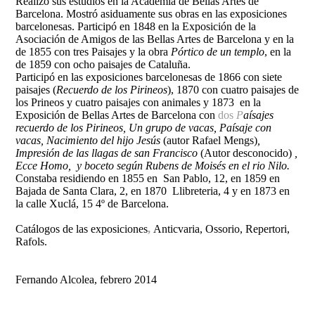
Realizó sus estudios en la Academia de Bellas Artes de
Barcelona. Mostró asiduamente sus obras en las exposiciones
barcelonesas. Participó en 1848 en la Exposición de la
Asociación de Amigos de las Bellas Artes de Barcelona y en la
de 1855 con tres Paisajes y la obra
Pórtico de un templo
, en la
de 1859 con ocho paisajes de Cataluña.
Participó en las exposiciones barcelonesas de 1866 con siete
paisajes (
Recuerdo de los Pirineos
), 1870 con cuatro paisajes de
los Prineos y cuatro paisajes con animales y 1873 en la
Exposición de Bellas Artes de Barcelona con
dos
P
aísajes
recuerdo de los Pirineos, Un grupo de vacas, Paísaje con
vacas, Nacimiento del hijo Jesús
(autor Rafael Mengs)
,
Impresión de las llagas de san Francisco
(Autor desconocido)
,
Ecce Homo, y boceto según Rubens de Moisés en el rio Nilo.
Constaba residiendo en 1855 en San Pablo, 12, en 1859 en
Bajada de Santa Clara, 2, en 1870 Llibreteria, 4 y en 1873 en
la calle Xuclá, 15 4º de Barcelona.
Catálogos de las exposiciones
,
Anticvaria, Ossorio
, Repertori,
Rafols.
Fernando Alcolea, febrero 2014