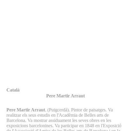
Fernando Alcolea
Catalá
Pere Martir Arraut
Pere Martir Arraut
. (Puigcerdà). Pintor de paisatges. Va
realitzar els seus estudis en l'Acadèmia de Belles arts de
Barcelona. Va mostrar assiduament les seves obres en les
exposicions barcelonines. Va participar en 1848 en l'Exposició
de l'Associació d'Amics de les Belles arts de Barcelona i en la