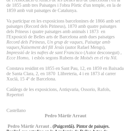
de 1855 amb tres Paisatges i l'obra Pòrtic d'un temple, en la de
1859 amb vuit paisatges de Catalunya.
Va participar en les exposicions barcelonines de 1866 amb set
paisatges (Record dels Pirineus), 1870 amb quatre paisatges
dels Prineus i quatre paisatges amb animals i 1873 en
l'Exposició de Belles arts de Barcelona amb dues paisatges
Record dels Pirineus
,
Un grup de vaques
,
Paisatge amb
vaques,
Naixement del fill Jesús
(autor Rafael Mengs),
Impressió de les nafres de sant Francisco
(Autor desconegut) ,
Ecce Homo
, i esbós segons Rubens de
Moisés en el riu Nil
.
Constava residint en 1855 en Sant Pau, 12, en 1859 en Baixada
de Santa Clara, 2, en 1870 Llibreteria, 4 i en 1873 al carrer
Xuclá, 15 4º de Barcelona.
Catàlegs de les exposicions, Antiqvaria, Ossorio, Rafols,
Repertori
Castellano
Pedro Mártir Arraut
Pedro Mártir Arraut .
(Puigcerdá). Pintor de paisajes.