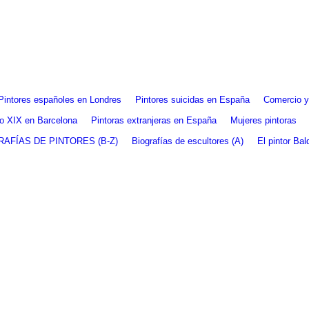
Pintores españoles en Londres
Pintores suicidas en España
Comercio y 
glo XIX en Barcelona
Pintoras extranjeras en España
Mujeres pintoras
RAFÍAS DE PINTORES (B-Z)
Biografías de escultores (A)
El pintor Ba