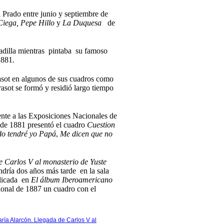
l Prado entre junio y septiembre de
Ciega
, Pepe Hillo
y
La Duquesa
de
radilla mientras pintaba su famoso
1881
.
rasot en algunos de sus cuadros como
asot se formó y residió largo tiempo
nte a las Exposiciones Nacionales de
 de 1881 presentó el cuadro
Cuestion
o tendré yo Papá
,
Me dicen que no
e Carlos V al monasterio de Yuste
ndría dos años más tarde en la sala
blicada en
El álbum Iberoamericano
ional de 1887 un cuadro con el
ría Alarcón. Llegada de Carlos V al