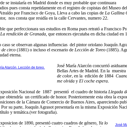
de se instalaría en Madrid donde es muy probable que continuara
udios pues consta repetidamente en el registro de copistas del Museo de
Atraído por Francisco de Goya, Lleva a cabo las copias de
La Gallina 
ntor, nos consta que residía en la calle Cervantes, numero 22.
ble que perfeccionara sus estudios en Roma pues retrató a Francisco P
o
La rendición de Granada,
que entonces ejecutaba en dicha ciudad en 
o caso
se observan algunas influencias del pintor oriolano Joaquín Ag
 de circo
(1881) o incluso el escenario de
Lección de Toreo
(1885). Agr
iudad eterna.
José María Alarcón concurrió asiduame
ía Alarcón. Lección de toreo.
Bellas Artes de Madrid. En la muestra
de color
, en la edición de 1884
Cuand
me olvida
y
El coche espera
.
Exposición Nacional de 1887 presentó el cuadro de historia
Llegada d
que obtendría un certificado de honor. Posteriormente esta obra la expo
osiciones de la Cámara de Comercio de Buenos Aires, apareciendo pu
 Por su parte, Joaquín Agrasot presentaría en la misma Exposición Nac
ítulo y temática.(ver fotografia).
Exposicion de 1890,
presentó cuatro cuadros de género
, Ya lo
José Ma