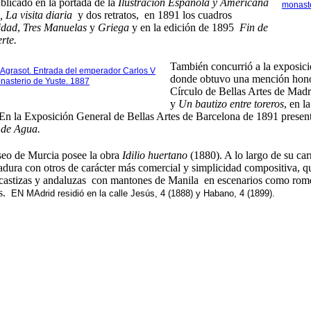
blicado en la portada de la
Ilustracion Española y Americana
monaste
, La visita diaria
y dos retratos, en 1891 los cuadros
idad
,
Tres Manuelas
y
Griega
y en la edición de 1895
Fin de
rte.
También concurrió a la exposici
Agrasot. Entrada del emperador Carlos V
donde obtuvo una mención honorí
nasterio de Yuste. 1887
Círculo de Bellas Artes de Mad
y
Un bautizo entre toreros
, en l
 En la Exposición General de Bellas Artes de Barcelona de 1891 presen
 de Agua.
eo de Murcia posee la obra
Idilio huertano
(1880)
. A lo largo de su c
dura con otros de carácter más comercial y simplicidad compositiva, q
astizas y andaluzas con mantones de Manila en escenarios como romerí
s.
EN MAdrid residió en la calle Jesús, 4 (1888) y Habano, 4 (1899).