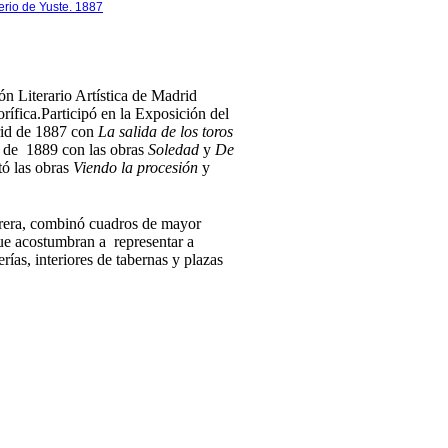
rio de Yuste. 1887
ón Literario Artística de Madrid
fica.Participó en la Exposición del
rid de 1887 con
La salida de los toros
a de 1889 con las obras
Soledad
y
De
tó las obras
Viendo la procesión
y
arrera, combinó cuadros de mayor
ue acostumbran a representar a
as, interiores de tabernas y plazas