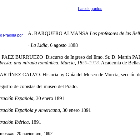
Las elegantes
A. BARQUERO ALMANSA
Los profesores de las Bel
o Pradilla por
- La Lidia
, 6 agosto 1888
n PAEZ BURRUEZO .Discurso de Ingreso del Ilmo. Sr. D. Martí
brista: una mirada romántica. Murcia, 18
50-1918
.
Academia de Bellas 
ARTÍNEZ CALVO. Historia ny Guía del Museo de Murcia, sección de 
egistro de copistas del museo del Prado.
stración Española
, 30 enero 1891
stración Española y Americana
, 30 enero 1891
tración Ibérica
, 1891
amoscas, 20 noviembre, 1892