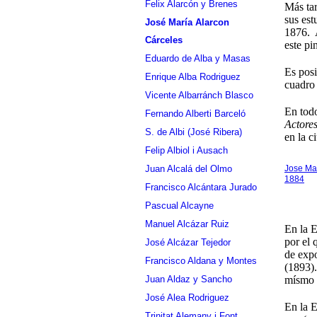
Felix Alarcón y Brenes
Más tar
sus est
José María Alarcon
1876. 
Cárceles
este pi
Eduardo de Alba y Masas
Es posi
Enrique Alba Rodriguez
cuadr
Vicente Albarránch Blasco
En tod
Fernando Alberti Barceló
Actores
S. de Albi (José Ribera)
en la c
Felip Albiol i Ausach
Jose Mar
Juan Alcalá del Olmo
1884
Francisco Alcántara Jurado
Pascual Alcayne
Manuel Alcázar Ruiz
En la 
por el 
José Alcázar Tejedor
de exp
Francisco Aldana y Montes
(1893).
Juan Aldaz y Sancho
mísmo t
José Alea Rodriguez
En la 
Trinitat Alemany i Font