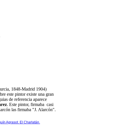
s
rcia, 1848-Madrid 1904)
re este pintor existe una gran
guias de referencia aparece
arez
. Este pintor, firmaba casi
rcón las firmaba "J. Alarcón".
uín Agrasot. El Charlatán.