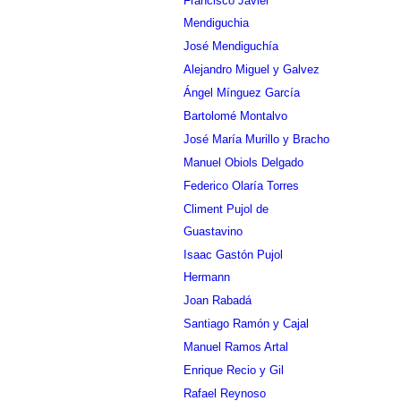
Francisco Javier
Mendiguchia
José Mendiguchía
Alejandro Miguel y Galvez
Ángel Mínguez García
Bartolomé Montalvo
José María Murillo y Bracho
Manuel Obiols Delgado
Federico Olaría Torres
Climent Pujol de
Guastavino
Isaac Gastón Pujol
Hermann
Joan Rabadá
Santiago Ramón y Cajal
Manuel Ramos Artal
Enrique Recio y Gil
Rafael Reynoso