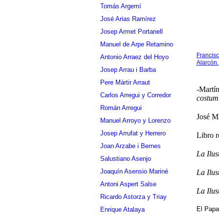
Tomás Argemí
José Arias Ramírez
Josep Armet Portanell
Manuel de Arpe Retamino
Francisc
Antonio Arraez del Hoyo
Alarcón.
Josep Arrau i Barba
Pere Màrtir Arraut
-Martí
Carlos Arregui y Corredor
costum
Román Arregui
José M
Manuel Arroyo y Lorenzo
Josep Arrufat y Herrero
Libro r
Joan Arzabe i Bernes
La Ilu
Salustiano Asenjo
Joaquín Asensio Mariné
La Ilu
Antoni Aspert Salse
La Ilus
Ricardo Astorza y Triay
El Pap
Enrique Atalaya