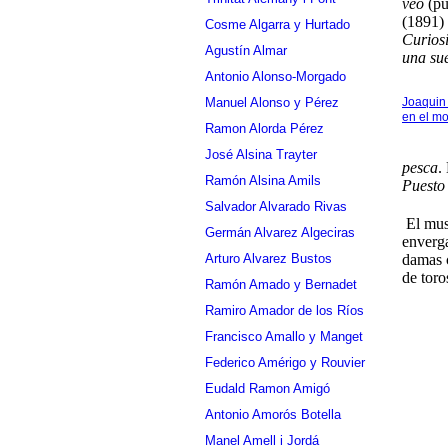
veo
(pu
(1891)
Cosme Algarra y Hurtado
Curios
Agustín Almar
una sue
Antonio Alonso-Morgado
Joaquin 
Manuel Alonso y Pérez
en el mo
Ramon Alorda Pérez
José Alsina Trayter
pesca
.
Ramón Alsina Amils
Puesto
Salvador Alvarado Rivas
El mus
Germán Alvarez Algeciras
enverga
Arturo Alvarez Bustos
damas c
de toro
Ramón Amado y Bernadet
Ramiro Amador de los Ríos
Francisco Amallo y Manget
Federico Amérigo y Rouvier
Eudald Ramon Amigó
Antonio Amorós Botella
Manel Amell i Jordá