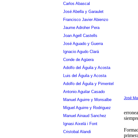
Carlos Abascal
José Abella y Garaulet
Francisco Javier Abienzo
Jaume Adroher Pera
Joan Agell Castells
José Aguado y Guerra
Ignacio Agudo Clará
Conde de Agüera
Adolfo del Águila y Acosta
Luis del Águila y Acosta
Adolfo del Águila y Pimentel
Antonio Aguilar Casado
José Mar
Manuel Aguirre y Monsalbe
Miguel Aguirre y Rodriguez
erronea
Manuel Ainaud Sanchez
siempre
Ignasi Aixelá i Font
Formado
Cristobal Alandi
primera