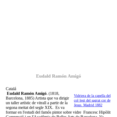
Fernando Alcolea
Eudald Ramón Amigó
Catalá
Eudald Ramón Amigó
. (1818,
Vidriera de la capella del
Barcelona, 1885) Artista que va dirigir
col·legi del sagrat cor de
un taller artístic de vitrall a partir de la
Jesus. Madrid 1882
segona meitat del segle XIX. Es va
formar en l'estudi del famós pintor sobre vidre Francesc Hipòlit
Campmajó i en l'Acadèmia de Belles Arts de Barcelona. Va