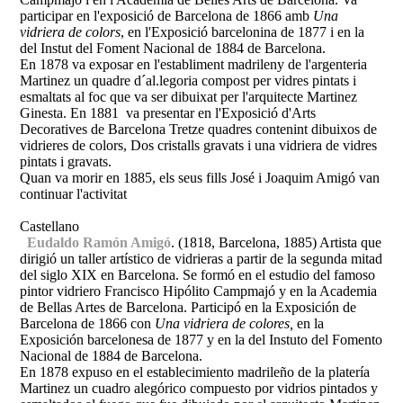
participar en l'exposició de Barcelona de 1866 amb
Una
vidriera de colors
, en l'Exposició barcelonina de 1877 i en la
del Instut del Foment Nacional de 1884 de Barcelona.
En 1878 va exposar en l'establiment madrileny de l'argenteria
Martinez un quadre d´al.legoria compost per vidres pintats i
esmaltats al foc que va ser dibuixat per l'arquitecte Martinez
Ginesta. En 1881 va presentar en l'Exposició d'Arts
Decoratives de Barcelona Tretze quadres contenint dibuixos de
vidrieres de colors, Dos cristalls gravats i una vidriera de vidres
pintats i gravats.
Quan va morir en 1885, els seus fills José i Joaquim Amigó van
continuar l'activitat
Castellano
Eudaldo Ramón Amigó
. (1818, Barcelona, 1885)
Artista que
dirigió un taller artístico de vidrieras a partir de la segunda mitad
del siglo XIX en Barcelona. Se formó en el estudio del famoso
pintor vidriero Francisco Hipólito Campmajó y en la Academia
de Bellas Artes de Barcelona. Participó en la Exposición de
Barcelona de 1866 con
Una vidriera de colores,
en
la
Exposición barcelonesa de 1877 y en la del Instuto del Fomento
Nacional de 1884 de Barcelona.
En 1878 expuso en el establecimiento madrileño de la platería
Martinez un cuadro alegórico compuesto por vidrios pintados y