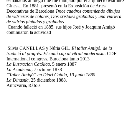
esmaltados al fuego que fue dibujado por el arquitecto Martinez
Ginesta. En 1881 presentó en la Exposición de Artes
Decorativas de Barcelona
Trece cuadros conteniendo dibujos
de vidrieras de colores, Dos cristales grabados y una vidriera
de vidrios pintados y grabados.
Cuando falleció en 1885, sus hijos José y Joaquim Amigó
continuaron la actividad
Silvia CAÑELLAS y Núria GIL
. El taller Amigó: de la
tradició al progrés. El camí cap al vitrall modernista.
CDF
International congress, Barcelona junio 2013
La Ilustracion Católica
, 5 enero 1887
La Academia
, 7 octubre 1878
“Taller Amigó” en Diari Catalá, 10 junio 1880
La Dinastía,
25 diciembre 1888.
Anticvaria, Ráfols.