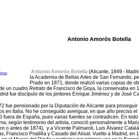
Antonio Amorós Botella
Antonio Amorós Botella
(Alicante, 1849 - Madri
inas
la Academia de Bellas Artes de San Fernando, pe
Prado en 1871, donde realizó varias copias de o
 de un cuadro
Retrato
de Francisco de Goya, la conservaba en 18
rid fue discípulo de los pintores Enrique Jiménez y de José C
2 fue pensionado por la Diputación de Alicante para proseguir
os en Italia. No he conseguido averiguar, en que año preciso el 
 fuera de España, pues varias fuentes se contradicen. En todo
a, según testimonio del artista, conoció personalmente a Maria
 en o antes de 1874), y a Vicente Palmaroli, Luis Álvarez Catalá
as, Francisco Pradilla y Casado del Alisal. Vuelto a Madrid, en