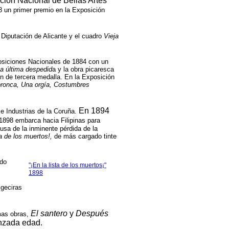
ición Nacional de Bellas Artes
 un primer premio en la Exposición
Diputación de Alicante y el cuadro
Vieja
osiciones Nacionales de 1884 con un
a última despedid
a y la obra picaresca
ón de tercera medalla. En la Exposición
ronca, Una orgía, Costumbres
En 1894
e Industrias de la Coruña.
1898 embarca hacia Filipinas para
usa de la inminente pérdida de la
ta de los muertos!,
de más cargado tinte
edo
"¡En la lista de los muertos¡"
1898
lgeciras
El santero
y
Después
mas obras,
anzada edad.