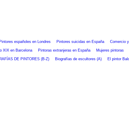
Pintores españoles en Londres
Pintores suicidas en España
Comercio y 
glo XIX en Barcelona
Pintoras extranjeras en España
Mujeres pintoras
RAFÍAS DE PINTORES (B-Z)
Biografías de escultores (A)
El pintor Ba