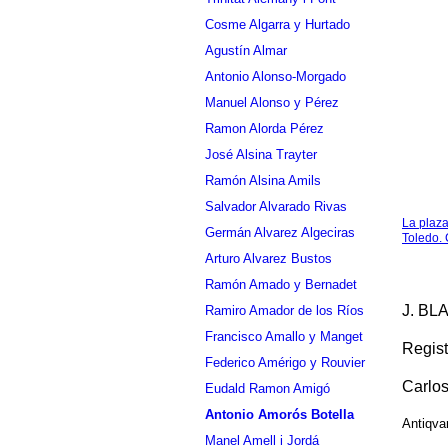
Cosme Algarra y Hurtado
Agustín Almar
Antonio Alonso-Morgado
Manuel Alonso y Pérez
Ramon Alorda Pérez
José Alsina Trayter
Ramón Alsina Amils
Salvador Alvarado Rivas
La plaz
Germán Alvarez Algeciras
Toledo.
Arturo Alvarez Bustos
Ramón Amado y Bernadet
J. BL
Ramiro Amador de los Ríos
Francisco Amallo y Manget
Regist
Federico Amérigo y Rouvier
Carlo
Eudald Ramon Amigó
Antonio Amorós Botella
Antiqva
Manel Amell i Jordá