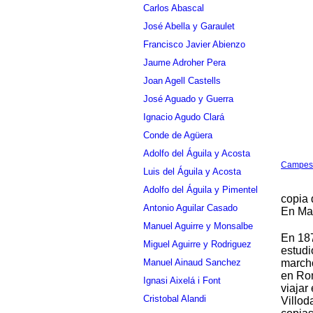
Carlos Abascal
José Abella y Garaulet
Francisco Javier Abienzo
Jaume Adroher Pera
Joan Agell Castells
José Aguado y Guerra
Ignacio Agudo Clará
Conde de Agüera
Adolfo del Águila y Acosta
Campes
Luis del Águila y Acosta
Adolfo del Águila y Pimentel
copia
Antonio Aguilar Casado
En Mad
Manuel Aguirre y Monsalbe
En 187
Miguel Aguirre y Rodriguez
estudi
Manuel Ainaud Sanchez
marchó
en Rom
Ignasi Aixelá i Font
viajar
Cristobal Alandi
Villod