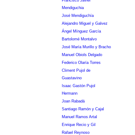
Francisco Javier
Mendiguchia
José Mendiguchía
Alejandro Miguel y Galvez
Ángel Mínguez García
Bartolomé Montalvo
José María Murillo y Bracho
Manuel Obiols Delgado
Federico Olaría Torres
Climent Pujol de
Guastavino
Isaac Gastón Pujol
Hermann
Joan Rabadá
Santiago Ramón y Cajal
Manuel Ramos Artal
Enrique Recio y Gil
Rafael Reynoso