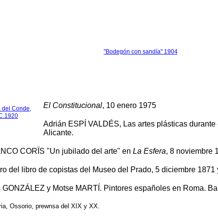
"Bodegón con sandía" 1904
El Constitucional
, 10 enero 1975
a del Conde,
 C.1920
Adrián ESPÍ VALDÉS, Las artes plásticas durante e
Alicante.
ANCO CORÏS "Un jubilado del arte" en
La Esfera
, 8 noviembre 
ro del libro de copistas del Museo del Prado, 5 diciembre 1871
s GONZÁLEZ y Motse MARTÍ. Pintores españoles en Roma. Ba
ria, Ossorio, prewnsa del XIX y XX.