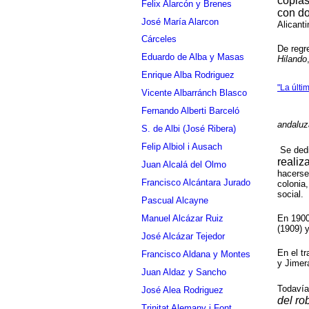
copias
Felix Alarcón y Brenes
con do
José María Alarcon
Alicant
Cárceles
De regr
Eduardo de Alba y Masas
Hilando
Enrique Alba Rodriguez
"La últ
Vicente Albarránch Blasco
Fernando Alberti Barceló
andalu
S. de Albi (José Ribera)
Felip Albiol i Ausach
Se dedi
realiz
Juan Alcalá del Olmo
hacerse
Francisco Alcántara Jurado
colonia
social.
Pascual Alcayne
Manuel Alcázar Ruiz
En 1900
(1909) 
José Alcázar Tejedor
En el t
Francisco Aldana y Montes
y Jimer
Juan Aldaz y Sancho
Todavía
José Alea Rodriguez
del ro
Trinitat Alemany i Font