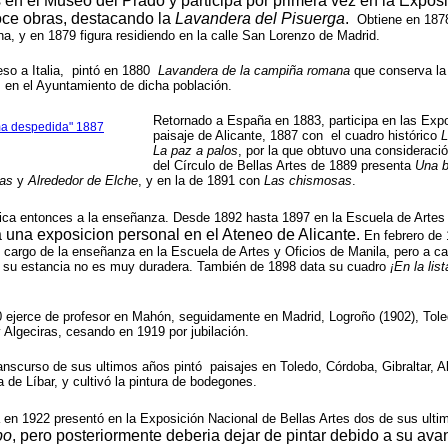
 en el Museo del Prado y participa por primera vez en la Expos
ce obras, destacando la
Lavandera del Pisuerga
.
Obtiene en 1878
ina, y en 1879 figura residiendo en la calle San Lorenzo de Madrid.
eso a Italia, pintó en 1880
Lavandera de la campiña romana
que conserva la 
, en el Ayuntamiento de dicha población.
Retornado a España en 1883, participa en las Exp
ima despedida" 1887
paisaje de Alicante, 1887 con el cuadro histórico
L
La paz a palos
, por la que obtuvo una consideraci
del Círculo de Bellas Artes de 1889 presenta
Una b
zas
y
Alrededor de Elche
, y en la de 1891 con
Las chismosas
.
ca entonces a la enseñanza. Desde 1892 hasta 1897 en la Escuela de Artes 
a una exposicion personal en el Ateneo de Alicante.
En febrero de 
 cargo de la enseñanza en la Escuela de Artes y Oficios de Manila, pero a ca
, su estancia no es muy duradera. También de 1898 data su cuadro
¡En la lis
 ejerce de profesor en Mahón, seguidamente en Madrid, Logroño (1902), Tol
y Algeciras, cesando en 1919 por jubilación.
ranscurso de sus ultimos años pintó paisajes en Toledo, Córdoba, Gibraltar, A
a de Líbar, y cultivó la pintura de bodegones.
 en 1922 presentó en la Exposición Nacional de Bellas Artes dos de sus ulti
bo
, pero posteriormente deberia dejar de pintar debido a su av