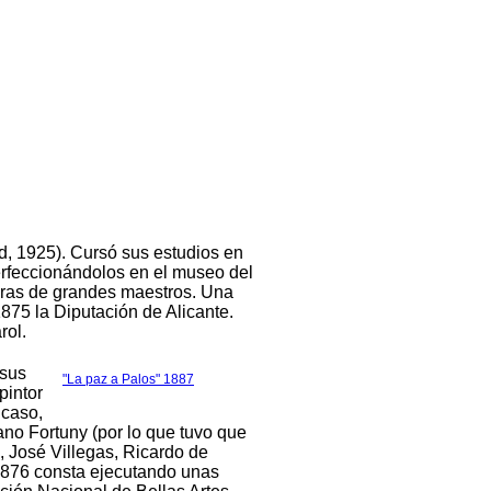
d, 1925). Cursó sus estudios en
rfeccionándolos en el museo del
bras de grandes maestros. Una
75 la Diputación de Alicante.
arol.
 sus
"La paz a Palos" 1887
pintor
 caso,
no Fortuny (por lo que tuvo que
, José Villegas, Ricardo de
 1876 consta ejecutando unas