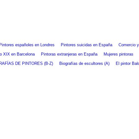
Pintores españoles en Londres
Pintores suicidas en España
Comercio y 
glo XIX en Barcelona
Pintoras extranjeras en España
Mujeres pintoras
RAFÍAS DE PINTORES (B-Z)
Biografías de escultores (A)
El pintor Ba