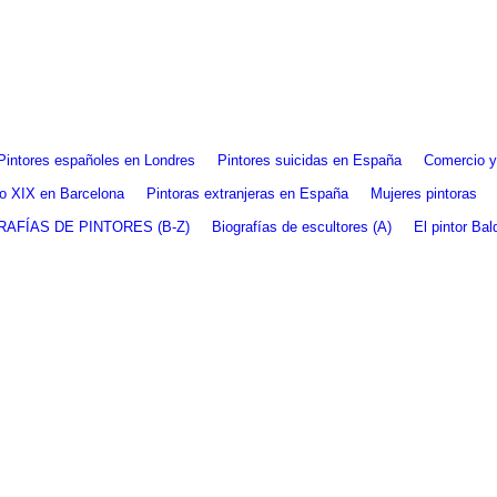
Pintores españoles en Londres
Pintores suicidas en España
Comercio y 
glo XIX en Barcelona
Pintoras extranjeras en España
Mujeres pintoras
RAFÍAS DE PINTORES (B-Z)
Biografías de escultores (A)
El pintor Ba