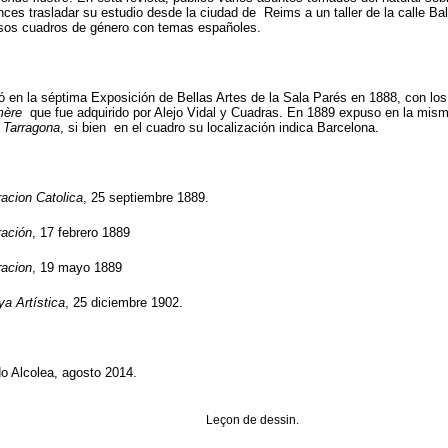
nces trasladar su estudio desde la ciudad de Reims a un taller de la calle B
os cuadros de género con temas españoles.
pó en la séptima Exposición de Bellas Artes de la Sala Parés en 1888, con l
mère
que fue adquirido por Alejo Vidal y Cuadras. En 1889 expuso en la mism
e Tarragona
, si bien en el cuadro su localización indica Barcelona.
racion Catolica
, 25 septiembre 1889.
ración
, 17 febrero 1889
racion
, 19 mayo 1889
ya Artística
, 25 diciembre 1902.
o Alcolea, agosto 2014.
Leçon de dessin.