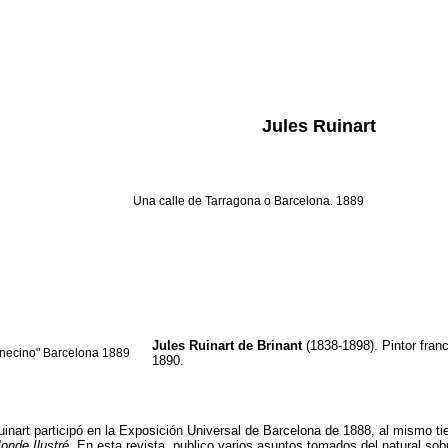
Jules Ruinart
Una calle de Tarragona o Barcelona. 1889
Jules Ruinart de Brinant
(1838-1898). Pintor fran
unecino" Barcelona 1889
1890.
uinart participó en la Exposición Universal de Barcelona de 1888, al mismo 
onde Ilustré
. En esta revista, publico varios asuntos tomados del natural sob