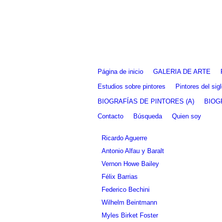
Fernando Alcolea
Página de inicio
GALERIA DE ARTE
Estudios sobre pintores
Pintores del si
BIOGRAFÍAS DE PINTORES (A)
BIOG
Contacto
Búsqueda
Quien soy
Ricardo Aguerre
Antonio Alfau y Baralt
Vernon Howe Bailey
Félix Barrias
Federico Bechini
Wilhelm Beintmann
Myles Birket Foster