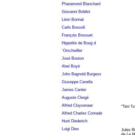
Pharamond Blanchard
Giovanni Boldini
Léon Bonnat
Carlo Bossoli
François Bossuet
Hippolite de Boug d
´Orschwiller
José Bouton
Abel Boyé
John Bagnold Burgess
Giuseppe Canella
James Canter
Auguste Clergé
Alfred Cluysenaar
"Tipo T
Alfred Charles Conrade
Hunt Diederich
Luigi Dies
Jules R
de
Le M