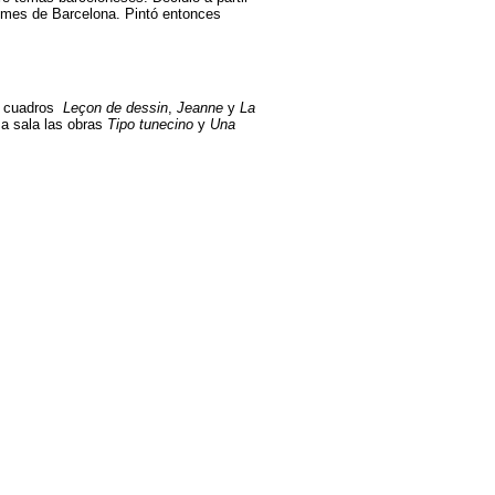
almes de Barcelona. Pintó entonces
os cuadros
Leçon de dessin
,
Jeanne
y
La
a sala las obras
Tipo tunecino
y
Una