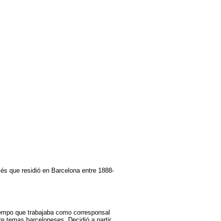
cés que residió en Barcelona entre 1888-
tiempo que trabajaba como corresponsal
re temas barceloneses. Decidió a partir