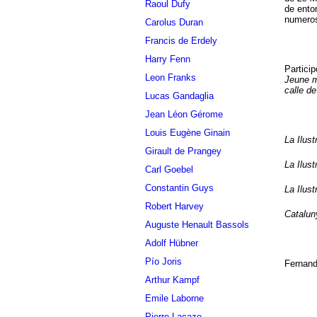
Raoul Dufy
de ento
numeros
Carolus Duran
Francis de Erdely
Harry Fenn
Partici
Leon Franks
Jeune 
calle d
Lucas Gandaglia
Jean Léon Gérome
Louis Eugène Ginain
La Ilust
Girault de Prangey
La Ilust
Carl Goebel
Constantin Guys
La Ilust
Robert Harvey
Catalun
Auguste Henault Bassols
Adolf Hübner
Pío Joris
Fernand
Arthur Kampf
Emile Laborne
Pierre Lacaze