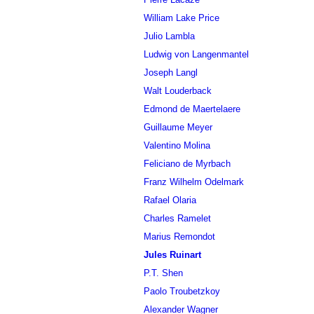
William Lake Price
Julio Lambla
Ludwig von Langenmantel
Joseph Langl
Walt Louderback
Edmond de Maertelaere
Guillaume Meyer
Valentino Molina
Feliciano de Myrbach
Franz Wilhelm Odelmark
Rafael Olaria
Charles Ramelet
Marius Remondot
Jules Ruinart
P.T. Shen
Paolo Troubetzkoy
Alexander Wagner