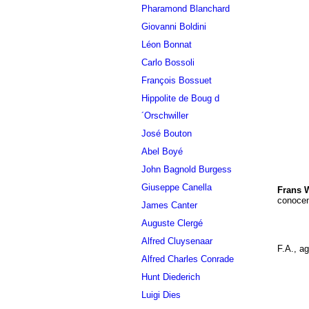
Pharamond Blanchard
Giovanni Boldini
Léon Bonnat
Carlo Bossoli
François Bossuet
Hippolite de Boug d
´Orschwiller
José Bouton
Abel Boyé
John Bagnold Burgess
Giuseppe Canella
Frans 
conocen
James Canter
Auguste Clergé
Alfred Cluysenaar
F.A., a
Alfred Charles Conrade
Hunt Diederich
Luigi Dies