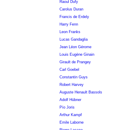
Raoul Dufy
Carolus Duran
Francis de Erdely
Harry Fenn
Leon Franks
Lucas Gandaglia
Jean Léon Gérome
Louis Eugène Ginain
Girault de Prangey
Carl Goebel
Constantin Guys
Robert Harvey
Auguste Henault Bassols
Adolf Hübner
Pío Joris
Arthur Kampf
Emile Laborne
Pierre Lacaze