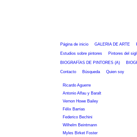
Fernando Alcolea
Página de inicio
GALERIA DE ARTE
Estudios sobre pintores
Pintores del si
BIOGRAFÍAS DE PINTORES (A)
BIOG
Contacto
Búsqueda
Quien soy
Ricardo Aguerre
Antonio Alfau y Baralt
Vernon Howe Bailey
Félix Barrias
Federico Bechini
Wilhelm Beintmann
Myles Birket Foster