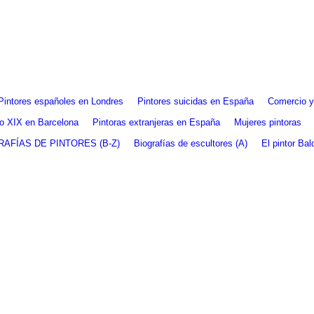
Pintores españoles en Londres
Pintores suicidas en España
Comercio y 
glo XIX en Barcelona
Pintoras extranjeras en España
Mujeres pintoras
RAFÍAS DE PINTORES (B-Z)
Biografías de escultores (A)
El pintor Ba