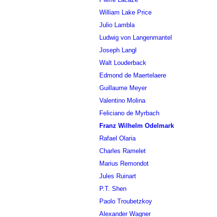
William Lake Price
Julio Lambla
Ludwig von Langenmantel
Joseph Langl
Walt Louderback
Edmond de Maertelaere
Guillaume Meyer
Valentino Molina
Feliciano de Myrbach
Franz Wilhelm Odelmark
Rafael Olaria
Charles Ramelet
Marius Remondot
Jules Ruinart
P.T. Shen
Paolo Troubetzkoy
Alexander Wagner