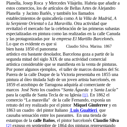
Planella, Josep Roca y Mercedes Vilajeliu. Habria que añadir a
estos comercios, los de artículos de Bellas Artes de Alejandro
Planella y Jacinto Barlés, y también los llamados
establecimientos de quincallería como
A la Villa de Madrid
,
A
la Serpiente Oriental
o
La Maravilla.
Otra actividad que
revitalizó el mercado fue la celebración de las primeras subastas
especializadas en pintura como las realizadas en la calle Canuda
y las protagonizadas por
la empresa El Martillo Barcelonés
.
Lo que es evidente es que si
Claudio Silva. Marina. 1867
bien hasta 1850 el panorama
artístico era bastante desolador, Barcelona goza a partir de la
segunda mitad del siglo XIX de una actividad comercial
artística considerable que se manifiesta en la venta de pinturas.
Por poner algunos ejemplos, el taller de marcos dorados del Sr.
Parera de la calle Duque de la Victoria presentaba en 1855 una
pintura al óleo titulada
Safo
de un joven artista barcelonés, en
1859 el arzobispo de Tarragona adquiría al comerciante de
marcos José Neto los cuadros “
Santa Águeda
y
Santa Lucía”
para la capilla de Santa Tecla de su Iglesia
. En 1862 el
[1]
comercio “La maravilla" de la calle Fernando, exponía un
retrato del rey realizado por el pintor
Miquel Gimferrer
y en
1863 un cuadro del pintor Italiano
Luis Gualtieri
que
causaba sensación entre los paseantes. En una tienda de
estampas de la
calle Baños
, el pintor barcelonés
Claudio Silva
expuso en septiembre de 1864 dos pinturas representando
[2]