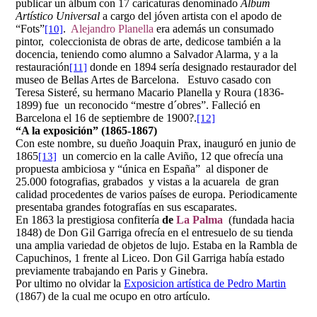
publicar un álbum con 17 caricaturas denominado
Álbum
Artístico Universal
a cargo del jóven artista con el apodo de
“Fots”
.
Alejandro Planella
era además un consumado
[10]
pintor, coleccionista de obras de arte, dedicose también a la
docencia, teniendo como alumno a Salvador Alarma, y a la
restauración
donde en 1894 sería designado restaurador del
[11]
museo de Bellas Artes de Barcelona. Estuvo casado con
Teresa Sisteré, su hermano Macario Planella y Roura (1836-
1899) fue un reconocido “mestre d´obres”. Falleció en
Barcelona el 16 de septiembre de 1900?.
[12]
“A la exposición” (1865-1867)
Con este nombre, su dueño Joaquin Prax, inauguró en junio de
1865
un comercio en la calle Aviño, 12 que ofrecía una
[13]
propuesta ambiciosa y “única en España” al disponer de
25.000 fotografias, grabados y vistas a la acuarela de gran
calidad procedentes de varios países de europa. Periodicamente
presentaba grandes fotografías en sus escaparates.
En 1863 la prestigiosa confitería
de
La Palma
(fundada hacia
1848) de Don Gil Garriga ofrecía en el entresuelo de su tienda
una amplia variedad de objetos de lujo. Estaba en la Rambla de
Capuchinos, 1 frente al Liceo. Don Gil Garriga había estado
previamente trabajando en Paris y Ginebra.
Por ultimo no olvidar la
Exposicion artística de Pedro Martin
(1867) de la cual me ocupo en otro artículo.