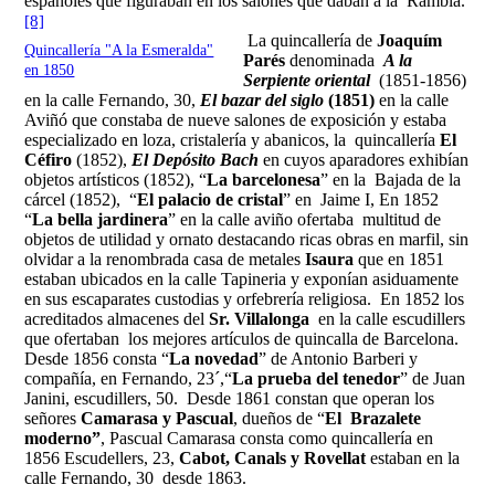
españoles que figuraban en los salones que daban a la Rambla.
[8]
La quincallería de
Joaquím
Quincallería "A la Esmeralda"
Parés
denominada
A la
en 1850
Serpiente oriental
(1851-1856)
en la calle Fernando, 30,
El bazar del siglo
(1851)
en la calle
Aviñó que constaba de nueve salones de exposición y estaba
especializado en loza, cristalería y abanicos, la quincallería
El
Céfiro
(1852),
El Depósito Bach
en cuyos aparadores exhibían
objetos artísticos (1852), “
La barcelonesa
” en la Bajada de la
cárcel (1852), “
El palacio de cristal
” en Jaime I, En 1852
“
La bella jardinera
” en la calle aviño ofertaba multitud de
objetos de utilidad y ornato destacando ricas obras en marfil, sin
olvidar a la renombrada casa de metales
Isaura
que en 1851
estaban ubicados en la calle Tapineria y exponían asiduamente
en sus escaparates custodias y orfebrería religiosa. En 1852 los
acreditados almacenes del
Sr. Villalonga
en la calle escudillers
que ofertaban los mejores artículos de quincalla de Barcelona.
Desde 1856 consta “
La novedad
” de Antonio Barberi y
compañía, en Fernando, 23´,“
La prueba del tenedor
” de Juan
Janini, escudillers, 50. Desde 1861 constan que operan los
señores
Camarasa y Pascual
, dueños de “
El Brazalete
moderno”
, Pascual Camarasa consta como quincallería en
1856 Escudellers, 23,
Cabot, Canals y Rovellat
estaban en la
calle Fernando, 30 desde 1863.