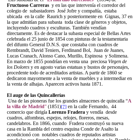
Fructuoso Carreras
y en las que intervenía el corredor del
colegio de subastadores José Jofre y compañía, estaba
ubicada en la calle Raurich y posteriormente en Gignas, 37 en
la que admitían para subasta toda clase de géneros y objetos,
incluyendo cuadros y esculturas. También vendían
directamente. Es de destacar la subasta especial de Bellas Artes
celebrada el 25 junio de 1854 con pinturas de la testamentaria
del difunto General D.N.S. que constaba con cuadros de
Rembrandt, David Teniers, Ferdinand Bol, Juan de Juanes,
Lucas Cranach, Alonso Cano, Murillo, Espinosa y Solimena.
En marzo de 1855 pondrían en venta una preciosa
Virgen de
los Dolores
y en agosto varias estatuas y bustos de personajes,
procedente todo de acreditados artistas. A partir de 1860 se
dedicaron mayormente a la venta de muebles y a intermediar en
la venta de alhajas. Aparecen activos hasta 1871.
El auge de las Quincallerías
Una de las pioneras fue los grandes almacenes de quincalla “
A
la villa de Madrid
”
(1851)
en la calle Fernando, 44
[7]
comercio que dirigía
Lorenzo Fradera
y vendía desde
cuadros, alfombras, espejos, relojes, floreros, mesas,
candelabros. En 1866, cuando Fradera construyó su nueva
casa en la Rambla del centro esquina Conde de Asalto la
acondicionó con notables cuadros de reputados artistas