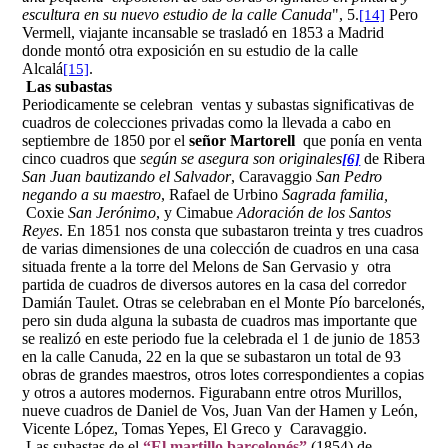
escultura
en su nuevo estudio de la calle Canuda
", 5.
Pero
[14]
Vermell, viajante incansable se trasladó en 1853 a Madrid
donde montó otra exposición en su estudio de la calle
Alcalá
.
[15]
Las subastas
Periodicamente se celebran ventas y subastas significativas de
cuadros de colecciones privadas como la llevada a cabo en
septiembre de 1850 por el
señor Martorell
que ponía en venta
cinco cuadros que
según se asegura son originales
de Ribera
[6]
San Juan bautizando el Salvador
, Caravaggio
San Pedro
negando a su maestro
, Rafael de Urbino
Sagrada familia,
Coxie
San Jerónimo
, y Cimabue
Adoración de los Santos
Reyes
. En 1851 nos consta que subastaron treinta y tres cuadros
de varias dimensiones de una colección de cuadros en una casa
situada frente a la torre del Melons de San Gervasio y otra
partida de cuadros de diversos autores en la casa del corredor
Damián Taulet. Otras se celebraban en el Monte Pío barcelonés,
pero sin duda alguna la subasta de cuadros mas importante que
se realizó en este periodo fue la celebrada el 1 de junio de 1853
en la calle Canuda, 22 en la que se subastaron un total de 93
obras de grandes maestros, otros lotes correspondientes a copias
y otros a autores modernos. Figurabann entre otros Murillos,
nueve cuadros de Daniel de Vos, Juan Van der Hamen y León,
Vicente López, Tomas Yepes, El Greco y Caravaggio.
Las subastas de el
“El martillo barcelonés”
(1854) de