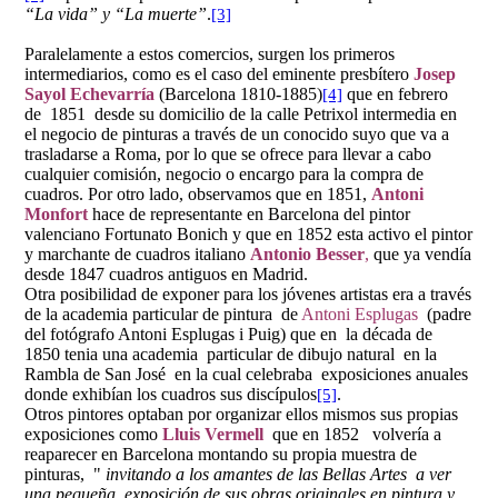
“La vida” y “La muerte”
.
[3]
Paralelamente a estos comercios, surgen los primeros
intermediarios, como es el caso del eminente presbítero
Josep
Sayol Echevarría
(Barcelona 1810-1885)
que en febrero
[4]
de 1851 desde su domicilio de la calle Petrixol intermedia en
el negocio de pinturas a través de un conocido suyo que va a
trasladarse a Roma, por lo que se ofrece para llevar a cabo
cualquier comisión, negocio o encargo para la compra de
cuadros. Por otro lado, observamos que en 1851,
Antoni
Monfort
hace de representante en Barcelona del pintor
valenciano Fortunato Bonich y que en 1852 esta activo el pintor
y marchante de cuadros italiano
Antonio Besser
,
que ya vendía
desde 1847 cuadros antiguos en Madrid.
Otra posibilidad de exponer para los jóvenes artistas era a través
de la academia particular de pintura de
Antoni Esplugas
(padre
del fotógrafo Antoni Esplugas i Puig) que en la década de
1850 tenia una academia particular de dibujo natural en la
Rambla de San José en la cual celebraba exposiciones anuales
donde exhibían los cuadros sus discípulos
.
[5]
Otros pintores optaban por organizar ellos mismos sus propias
exposiciones como
Lluis Vermell
que en 1852 volvería a
reaparecer en Barcelona montando su propia muestra de
pinturas, "
invitando a los amantes de las Bellas Artes a ver
una pequeña exposición de sus obras originales en pintura y