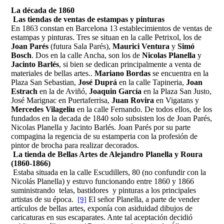
La década de 1860
Las tiendas de ventas de estampas y pinturas
En 1863 constan en Barcelona 13 establecimientos de ventas de
estampas y pinturas. Tres se situan en la calle Petrixol, los de
Joan Parés
(futura Sala Parés),
Maurici Ventura
y
Simó
Bosch
. Dos en la calle Ancha, son los de
Nicolas Planella
y
Jacinto Barlés
, si bien se dedican principalmente a venta de
materiales de bellas artes..
Mariano Bordas
se encuentra en la
Plaza San Sebastian,
José Duprá
en la calle Tapineria,
Joan
Estrach
en la de Aviñó,
Joaquin García
en la Plaza San Justo,
José Marignac en Puertaferrisa,
Juan Rovira
en Vigatans y
Mercedes Vilageliu
en la calle Fernando. De todos ellos, de los
fundados en la decada de 1840 solo subsisten los de Joan Parés,
Nicolas Planella y Jacinto Barlés. Joan Parés por su parte
compagina la regencia de su estamperia con la profesión de
pintor de brocha para realizar decorados.
La tienda de Bellas Artes de Alejandro Planella y Roura
(1860-1866)
Estaba situada en la calle Escudillers, 80 (no confundir con la
Nicolás Planella) y estuvo funcionando entre 1860 y 1866
suministrando telas, bastidores y pinturas a los principales
artistas de su época.
El señor Planella, a parte de vender
[9]
artículos de bellas artes, exponía con asiduidad dibujos de
caricaturas en sus escaparates. Ante tal aceptación decidió