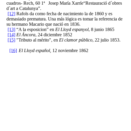
cuadros- Rech, 60 1ª Josep María Xarríe“Restauració d´obres
d´art a Catalunya”.
[12]
Rafols da como fecha de nacimiento la de 1860 y es
demasiado prematura. Una más lógica es tomar la referencia de
su hermano Macario que nació en 1836.
[13]
“A la esposicion” en
El Lloyd espanyol
, 8 junio 1865
[14]
El Áncora
, 24 diciembre 1852
[15]
"Tributo al mérito", en
El clamor público
, 22 julio 1853.
[16]
El Lloyd español,
12 noviembre 1862