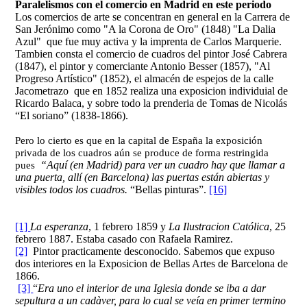
Paralelismos con el comercio en Madrid en este periodo
Los comercios de arte se concentran en general en la Carrera de
San Jerónimo como
"A la Corona de Oro" (1848) "La Dalia
Azul" que fue muy activa y la imprenta de Carlos Marquerie.
Tambien consta el comercio de cuadros del pintor José Cabrera
(1847), el pintor y comerciante Antonio Besser (1857), "
Al
Progreso Artístico" (1852), el almacén de espejos de la calle
Jacometrazo que en 1852 realiza una exposicion individuial de
Ricardo Balaca, y sobre todo la prenderia de Tomas de Nicolás
“El soriano” (1838-1866).
Pero lo cierto es que en la capital de España la exposición
privada de los cuadros aún se produce de forma restringida
“Aquí (en Madrid) para ver un cuadro hay que llamar a
pues
una puerta, allí (en Barcelona) las puertas están abiertas y
visibles todos los cuadros.
“Bellas pinturas”.
[16]
[1]
La esperanza
, 1 febrero 1859 y
La Ilustracion Católica
, 25
febrero 1887. Estaba casado con Rafaela Ramirez.
[2]
Pintor practicamente desconocido. Sabemos que expuso
dos interiores en la Exposicion de Bellas Artes de Barcelona de
1866.
[3]
“
Era uno el interior de una Iglesia donde se iba a dar
sepultura a un cadàver, para lo cual se veía en primer termino