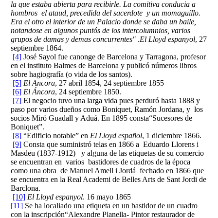
la que estaba abierta para recibirle. La comitiva conducia a
hombros el ataud, precedida del sacerdote y un momaguillo.
Era el otro el interior de un Palacio donde se daba un baile,
notandose en algunos puntós de los intercolumnios, varios
grupos de damas y demas concurrentes"
.
El Lloyd espanyol
, 27
septiembre 1864.
[4]
José Sayol fue canonge de Barcelona y Tarragona, profesor
en el instituto Balmes de Barcelona y publicó números libros
sobre hagiografía (o vida de los santos).
[5]
El Ancora
, 27 abril 1854, 24 septiembre 1855
[6]
El Áncora
, 24 septiembre 1850.
[7]
El negocio tuvo una larga vida pues perduró hasta 1888 y
paso por varios dueños como Boniquet, Ramón Jordana, y los
socios Miró Guadall y Aduá. En 1895 consta“Sucesores de
Boniquet”.
[8]
“Edificio notable” en
El Lloyd español
, 1 diciembre 1866.
[9]
Consta que suministró telas en 1866 a Eduardo Llorens i
Masdeu (1837-1912) y alguna de las etiquetas de su comercio
se encuentran en varios bastidores de cuadros de la época
como una obra de Manuel Amell i Jordá fechado en 1866 que
se encuentra en la Real Academi de Belles Arts de Sant Jordi de
Barclona.
[10]
El Lloyd espanyol
. 16 mayo 1865
[11]
Se ha localiado una etiqueta en un bastidor de un cuadro
con la inscripción“Alexandre Planella- Pintor restaurador de