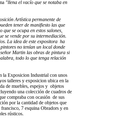
rma
"llena el vacío que se notaba en
osición Artística permanente de
pueden tener de manifiesto las que
io que se ocupa en estos salones,
e se vende por su intermediación.
los. La idea de este expositora ha
pintores no tenían un local donde
señor Martin las obras de pintura si
alabra, todo lo que tenga relación
n la Exposicion Industrial con unos
yos talleres y exposicion ubica en la
nda de muebles, espejos y objetos
cluyendo una colección de cuadros de
 que compraba con ocasión de sus
ión por la cantidad de objetos que
n francisco, 7 esquina Obradors y en
les rústicos.