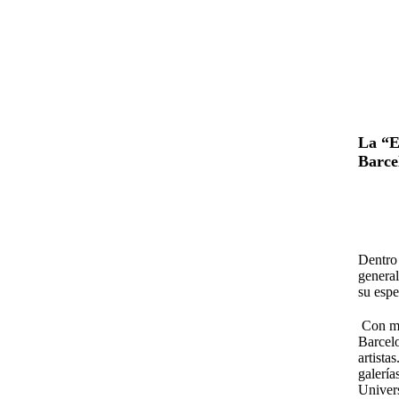
La “E
Barce
Dentro 
general
su espe
Con mot
Barcelo
artista
galería
Univers