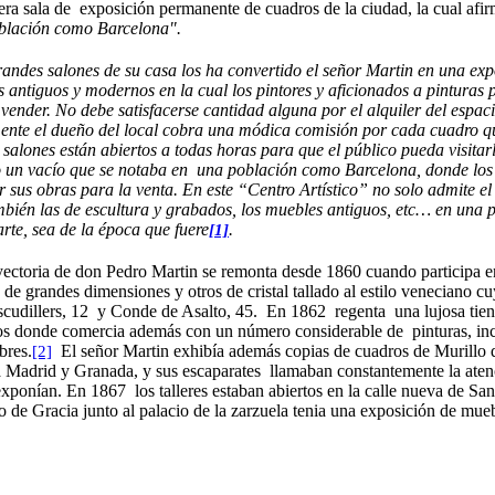
era sala de exposición permanente de cuadros de la ciudad, la cual afi
blación como Barcelona".
andes salones de su casa los ha convertido el señor Martin en una exp
 antiguos y modernos en la cual los pintores y aficionados a pinturas 
vender. No debe satisfacerse cantidad alguna por el alquiler del espac
ente el dueño del local cobra una módica comisión por cada cuadro qu
salones están abiertos a todas horas para que el público pueda visitar
o un vacío que se notaba en una población como Barcelona, donde los 
 sus obras para la venta. En este “Centro Artístico” no solo admite el 
bién las de escultura y grabados, los muebles antiguos, etc… en una p
arte, sea de la época que fuere
.
[1]
yectoria de don Pedro Martin se remonta desde 1860 cuando participa e
 de grandes dimensiones y otros de cristal tallado al estilo veneciano cu
scudillers, 12 y Conde de Asalto, 45. En 1862 regenta una lujosa tie
cos donde comercia además con un número considerable de pinturas, in
bres.
El señor Martin exhibía además copias de cuadros de Murillo
[2]
a Madrid y Granada, y sus escaparates llamaban constantemente la atenc
 exponían. En 1867 los talleres estaban abiertos en la calle nueva de Sa
o de Gracia junto al palacio de la zarzuela tenia una exposición de mueb