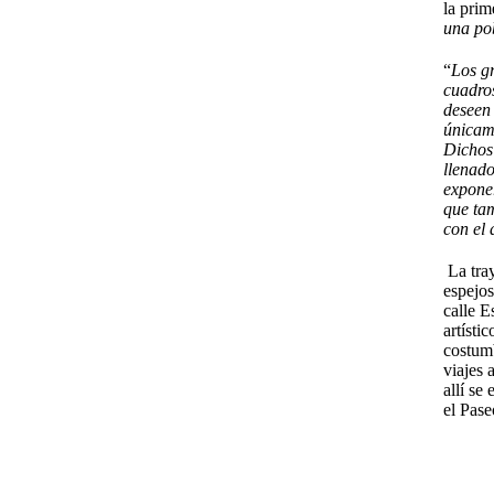
la prim
una po
“
Los gr
cuadros
deseen 
únicam
Dichos 
llenad
exponer
que tam
con el 
La tra
espejos
calle E
artísti
costum
viajes 
allí se
el Pase