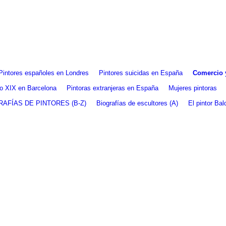
Pintores españoles en Londres
Pintores suicidas en España
Comercio y
glo XIX en Barcelona
Pintoras extranjeras en España
Mujeres pintoras
RAFÍAS DE PINTORES (B-Z)
Biografías de escultores (A)
El pintor Ba