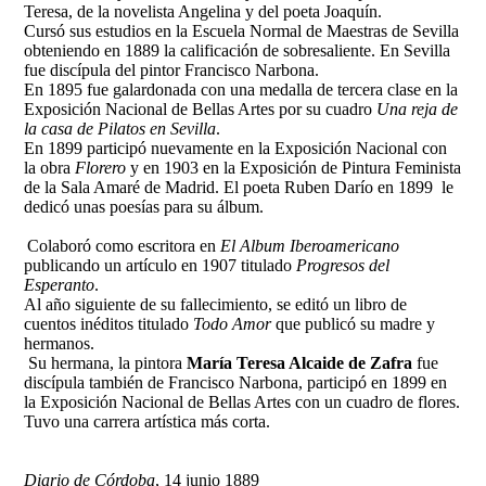
Teresa, de la novelista Angelina y del poeta Joaquín.
Cursó
sus estudios en la Escuela Normal de Maestras de Sevilla
obteniendo en 1889 la calificación de sobresaliente. En Sevilla
fue discípula del pintor Francisco Narbona.
En 1895 fue galardonada con una medalla de tercera clase en la
Exposición Nacional de Bellas Artes por su cuadro
Una reja de
la casa de Pilatos en Sevilla
.
En 1899 participó nuevamente en la Exposición Nacional
con
la obra
Florero
y en 1903
en la Exposición de Pintura Feminista
de la Sala Amaré de Madrid.
El poeta Ruben Darío en 1899 le
dedicó unas poesías para su álbum.
Colaboró como escritora en
El Album Iberoamericano
publicando un artículo en 1907 titulado
Progresos del
Esperanto
.
Al año siguiente de su fallecimiento, se editó un libro de
cuentos inéditos titulado
Todo Amor
que publicó su madre y
hermanos
.
Su hermana, la pintora
María Teresa Alcaide de Zafra
fue
discípula también de Francisco Narbona, participó en 1899 en
la Exposición Nacional de Bellas Artes con un cuadro de flores.
Tuvo una carrera artística más corta.
Diario de Córdoba
, 14 junio 1889