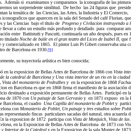
as. Además si examinamos y comparamos la iconografia de las pinturas
remos un sorprendente similitud. De hecho las 24 figuras que preside
ntan la temática de las Ciencias, las Artes, la Industria y El Comercio
 iconograficos que aparecen en la sala del Senado del café Florian, que
es y las Ciencias bajo el título de
Progreso y Civilacion instruyendo a 
e llevar a cabo un estudio más profundo y detallado para comparar amb
ación entre Battistutti y Pascutti, continuaría un año después, pues e
ro titulado
Noche de baile en el gran teatro del Liceo de Isabel II,
que f
e y comercializado en 1865. El pintor Luis Pi Gibert conservaba una 
tro de Barcelona en 1930.
[9]
ormente, su trayectoría artística es bien conocida;
pó en la exposicion de Bellas Artes de Barcelona de 1866 con
Vista int
de la catedral de Barcelona y Una vista interior de un rio en la ciudad
,
Vista del monasterio de Pedralbes
y en la exposicion de 1868
Fachad
cion en Barcelona es que en 1868 firma el manifiesto de la asociación d
ficio destinado a exposición permanente de Bellas Artes. Participó en l
ona de 1870 con
Un paisaje de San Gervasio
y en 1871 expuso en la E
de Barcelona, el cuadro
Una Capilla del monasterio de Poblet
y partici
celona con
Monasterio de Poblet, Un paisaje
y
tres estudios sobre Pobl
as representando fincas particulares sacadas del natural, otra acuarela d
En la exposicion de 1872 participa con
Vista de Monjuich, Vista de las
celona
, en la Exposicion de Bellas Artes de Barcelona de 1873 con
Vis
 y Interior de la Catedral
y en la Exposicion de la sala Monter de 1873