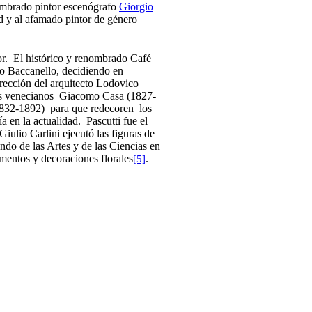
mbrado pintor escenógrafo
Giorgio
d y al afamado pintor de género
tor. El histórico y renombrado Café
ro Baccanello, decidiendo en
irección del arquitecto Lodovico
res venecianos Giacomo Casa (1827-
( 1832-1892) para que redecoren los
 en la actualidad. Pascutti fue el
Giulio Carlini ejecutó las figuras de
do de las Artes y de las Ciencias en
mentos y decoraciones florales
.
[5]