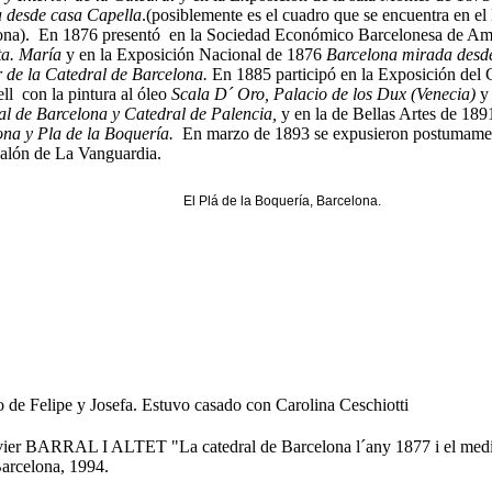
 desde casa Capella
.(posiblemente es el cuadro que se encuentra en 
ona). En 1876 presentó en la Sociedad Económico Barcelonesa de Ami
ta. María
y en la Exposición Nacional de 1876
Barcelona mirada desd
r de la Catedral de Barcelona.
En 1885 participó en la Exposición del 
ll con la pintura al óleo
Scala D´ Oro, Palacio de los Dux (Venecia)
y
al de Barcelona y Catedral de Palencia,
y en la de Bellas Artes de 189
ona y Pla de la Boquería.
En marzo de 1893 se expusieron postumamente
Salón de La Vanguardia.
El Plá de la Boquería, Barcelona.
 de Felipe y Josefa. Estuvo casado con Carolina Ceschiotti
er BARRAL I ALTET "La catedral de Barcelona l´any 1877 i el mediev
Barcelona, 1994.