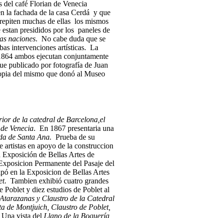
 del café Florian de Venecia
n la fachada de la casa Cerdá y que
, repiten muchas de ellas los mismos
 estan presididos por los paneles de
las naciones
. No cabe duda que se
as intervenciones artísticas. La
n 1864 ambos ejecutan conjuntamente
ue publicado por fotografía de Juan
copia del mismo que donó al Museo
erior de la catedral de Barcelona,el
 de Venecia
. En 1867 presentaria una
a de Santa Ana.
Prueba de su
e artistas en apoyo de la construccion
a Exposición de Bellas Artes de
xposicion Permanente del Pasaje del
pó en la Exposicion de Bellas Artes
et
. Tambien exhibió cuatro grandes
e Poblet y diez estudios de Poblet al
 Atarazanas y Claustro de la Catedral
ta de Montjuich, Claustro de Poblet,
 Una vista del
Llano de la Boquería