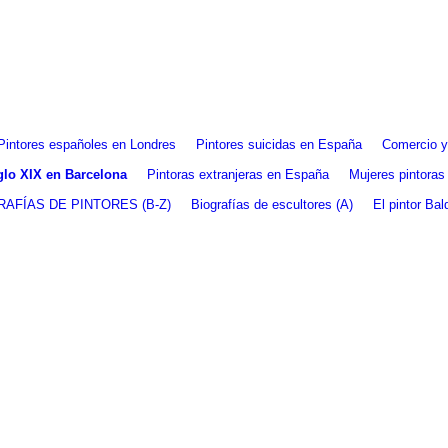
Pintores españoles en Londres
Pintores suicidas en España
Comercio y 
iglo XIX en Barcelona
Pintoras extranjeras en España
Mujeres pintoras
RAFÍAS DE PINTORES (B-Z)
Biografías de escultores (A)
El pintor Ba