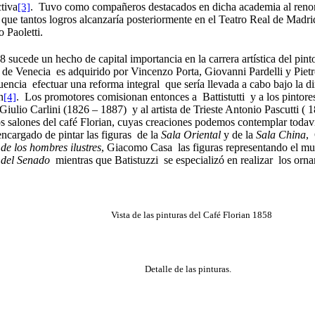
tiva
. Tuvo como compañeros destacados en dicha academia al reno
[3]
que tantos logros alcanzaría posteriormente en el Teatro Real de Madri
 Paoletti.
 sucede un hecho de capital importancia en la carrera artística del pin
 de Venecia es adquirido por Vincenzo Porta, Giovanni Pardelli y Piet
encia efectuar una reforma integral que sería llevada a cabo bajo la d
n
. Los promotores comisionan entonces a Battistutti y a los pinto
[4]
Giulio Carlini (1826 – 1887) y al artista de Trieste Antonio Pascutti 
s salones del café Florian, cuyas creaciones podemos contemplar todavía
encargado de pintar las figuras de la
Sala Oriental
y de la
Sala China
, 
 de los hombres ilustres
, Giacomo Casa las figuras representando el mun
 del Senado
mientras que Batistuzzi se especializó en realizar los orna
a de las pinturas del Café Florian 1858
talle de las pinturas.