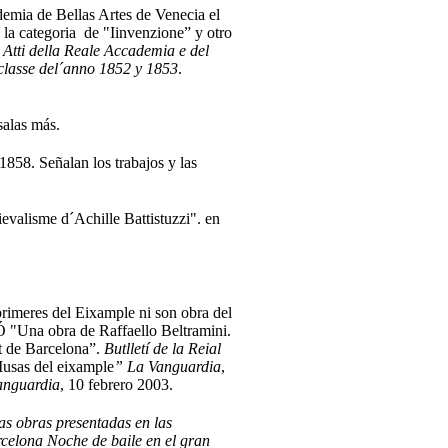
demia de Bellas Artes de Venecia el
 la categoria de "Iinvenzione” y otro
.
Atti della Reale Accademia e del
a classe del´anno 1852 y 1853
.
s salas más.
 1858. Señalan los trabajos y las
alisme d´Achille Battistuzzi". en
imeres del Eixample ni son obra del
"Una obra de Raffaello Beltramini.
t de Barcelona”.
Butlletí de la Reial
as del eixample
” La Vanguardia
,
anguardia
, 10 febrero 2003.
las obras presentadas en las
arcelona Noche de baile en el gran