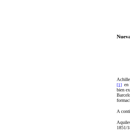
Nueva
Ach
Achille
en l
[1]
bien ex
Barcel
formaci
A conti
Aquiles
1851/18