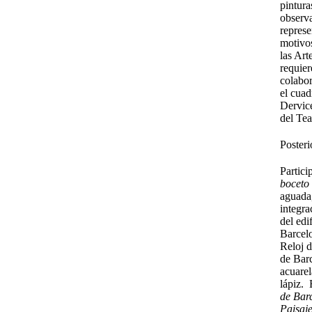
pintur
observa
represe
motivos
las Art
requier
colabor
el cuad
Dervic
del Tea
Posteri
Partici
boceto 
aguada
integra
del edi
Barcel
Reloj 
de Bar
acuarel
lápiz. 
de Bar
Paisaje