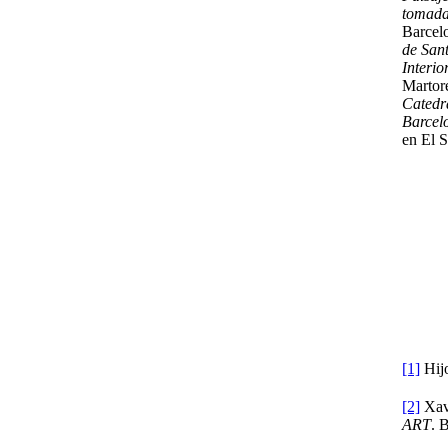
tomada
Barcel
de San
Interio
Martore
Catedr
Barcel
en El 
[1]
Hijo
[2]
Xavi
ART
. 