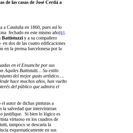
ras de las casas de José Cerdá a
za a Cataluña en 1860, pues así lo
ona fechado en este mismo año
.
[6]
a
Battistuzzi
y a su compañero
 en dos de las cuatro edificaciones
n en la prensa barcelonesa por la
uadas en el Ensanche por sus
n Aquiles Battistutti… Su estilo
njunto del mejor gusto artístico….
e desde hace muchos años, han vuelto
nterés del público que admira el
el autor de dichas pinturas a
n la salvedad que intervinieran
 justifique. Si bien lo lógico es
rtista virtuoso en los cuadros de
utti, tampoco se descarta la
roducia esquematicamente en sus