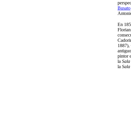
perspec
Busato
Antonio
En 1858
Florian
consecu
Cadori
1887), 
antiguo
pintor 
la
Sala
la
Sala
Vist
De