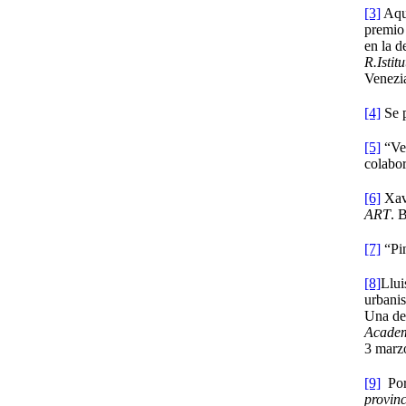
[3]
Aqui
premio 
en la d
R.Istit
Venez
[4]
Se p
[5]
“Ve
colabor
[6]
Xavi
ART
. 
[7]
“Pin
[8]
Llui
urbani
Una dec
Academi
3 marz
[9]
Por 
provinc