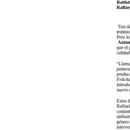
Battis
Raffae
Tras da
testim
Pero lo
Anton
que el 
calidad
“
Llama
pintura
produce
Felicit
introdu
nuevo e
Estos d
Raffael
conjunt
atribui
género 
interve