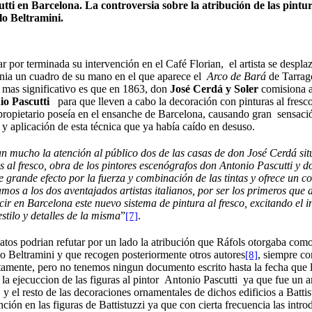
tutti en Barcelona. La controversia sobre la atribución de las pintu
lo Beltramini.
r por terminada su intervención en el Café Florian, el artista se despla
onia un cuadro de su mano en el que aparece el
Arco de Bará
de Tarrag
 mas significativo es que en 1863, don
José Cerdá y Soler
comisiona 
io Pascutti
para que lleven a cabo la decoración con pinturas al fresco
propietario poseía en el ensanche de Barcelona, causando gran sensació
 y aplicación de esta técnica que ya había caído en desuso.
n mucho la atención al público dos de las casas de don José Cerdá sit
s al fresco, obra de los pintores escenógrafos don Antonio Pascutti y do
 grande efecto por la fuerza y combinación de las tintas y ofrece un co
amos a los dos aventajados artistas italianos, por ser los primeros qu
cir en Barcelona este nuevo sistema de pintura al fresco, excitando el i
stilo y detalles de la misma
”
.
[7]
atos podrian refutar por un lado la atribución que Ráfols otorgaba como 
o Beltramini y que recogen posteriormente otros autores
, siempre co
[8]
amente, pero no tenemos ningun documento escrito hasta la fecha que lo
r la ejecuccion de las figuras al pintor Antonio Pascutti ya que fue un a
y el resto de las decoraciones ornamentales de dichos edificios a Battist
nción en las figuras de Battistuzzi ya que con cierta frecuencia las int