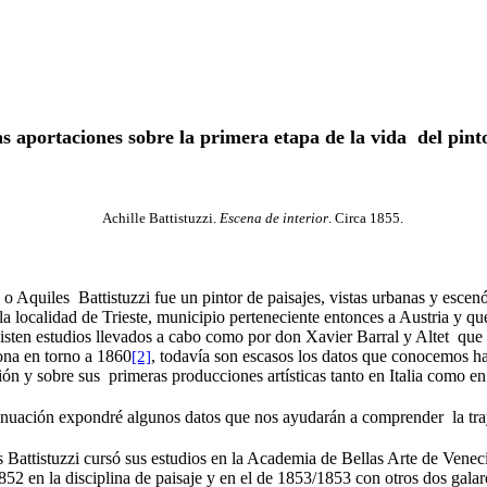
s aportaciones sobre la primera etapa de la vida del pintor
ille Battistuzzi.
Escena de interior
. Circa 1855.
 o Aquiles Battistuzzi fue un pintor de paisajes, vistas urbanas y esce
a localidad de Trieste, municipio perteneciente entonces a Austria y que
isten estudios llevados a cabo como por don Xavier Barral y Altet que 
ona en torno a 1860
, todavía son escasos los datos que conocemos ha
[2]
ón y sobre sus primeras producciones artísticas tanto en Italia como e
nuación expondré algunos datos que nos ayudarán a comprender la trayec
 Battistuzzi cursó sus estudios en la Academia de Bellas Arte de Venec
52 en la disciplina de paisaje y en el de 1853/1853 con otros dos galar