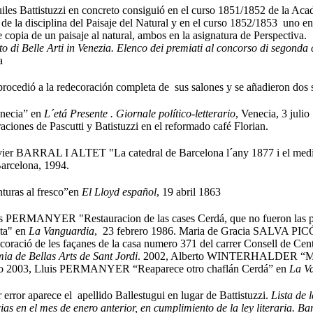
les Battistuzzi en concreto consiguió en el curso 1851/1852 de la Aca
de la disciplina del Paisaje del Natural y en el curso 1852/1853 uno en
e copia de un paisaje al natural, ambos en la asignatura de Perspectiva
uto di Belle Arti in Venezia. Elenco dei premiati al concorso di segond
ia
rocedió a la redecoración completa de sus salones y se añadieron do
necia” en
L´etá Presente . Giornale político-letterario
, Venecia, 3 julio
aciones de Pascutti y Batistuzzi en el reformado café Florian.
er BARRAL I ALTET "La catedral de Barcelona l´any 1877 i el mediev
Barcelona, 1994.
turas al fresco”en
El Lloyd español
, 19 abril 1863
s PERMANYER "Restauracion de las cases Cerdá, que no fueron las pr
sta" en
La Vanguardia
, 23 febrero 1986. Maria de Gracia SALVA PICÓ 
oració de les façanes de la casa numero 371 del carrer Consell de Cen
a de Bellas Arts de Sant Jordi
. 2002, Alberto WINTERHALDER “Mus
o 2003, Lluis PERMANYER “Reaparece otro chaflán Cerdá” en
La V
error aparece el apellido Ballestugui en lugar de Battistuzzi.
Lista de 
ias en el mes de enero anterior, en cumplimiento de la ley literaria. B