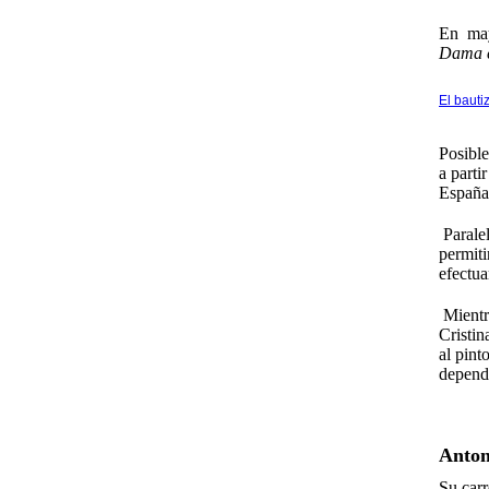
En mayo
Dama cu
El bauti
Posible
a parti
España 
Paralel
permiti
efectu
Mientra
Cristi
al pint
depende
Anton
Su carr