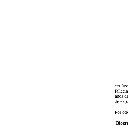
confuso
falleci
años d
de exp
Por otr
Biogra