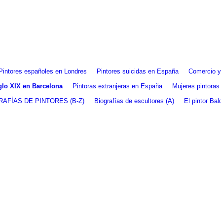
Pintores españoles en Londres
Pintores suicidas en España
Comercio y 
iglo XIX en Barcelona
Pintoras extranjeras en España
Mujeres pintoras
RAFÍAS DE PINTORES (B-Z)
Biografías de escultores (A)
El pintor Ba