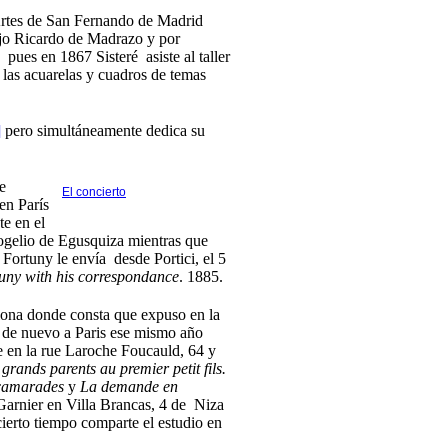
 Artes de San Fernando de Madrid
ijo Ricardo de Madrazo y por
pues en 1867 Sisteré asiste al taller
las acuarelas y cuadros de temas
]
pero simultáneamente dedica su
e
El concierto
en París
e en el
Rogelio de Egusquiza mientras que
Fortuny le envía desde Portici, el 5
tuny with his correspondance
. 1885.
elona donde consta que expuso en la
a de nuevo a Paris ese mismo año
e en la rue Laroche Foucauld, 64 y
 grands parents au premier petit fils.
camarades
y
La demande en
Garnier en
Villa Brancas, 4
de
Niza
cierto tiempo comparte el estudio en