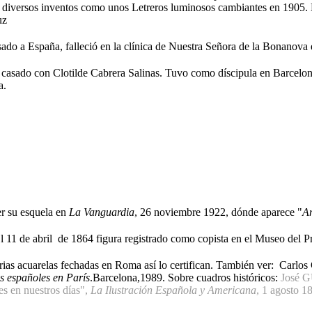
a diversos inventos como unos Letreros luminosos cambiantes en 1905.
uz
do a España, falleció en la clínica de Nuestra Señora de la Bonanova
casado con Clotilde Cabrera Salinas. Tuvo como díscipula en Barcelon
riega.
er su esquela en
La Vanguardia
, 26 noviembre 1922, dónde aparece "
An
l 11 de abril de 1864 figura registrado como copista en el Museo del 
ias acuarelas fechadas en Roma así lo certifican. También ver: C
s españoles en París
.Barcelona,1989. Sobre cuadros históricos:
José 
es en nuestros días",
La Ilustración Española y Americana
, 1 agosto 1