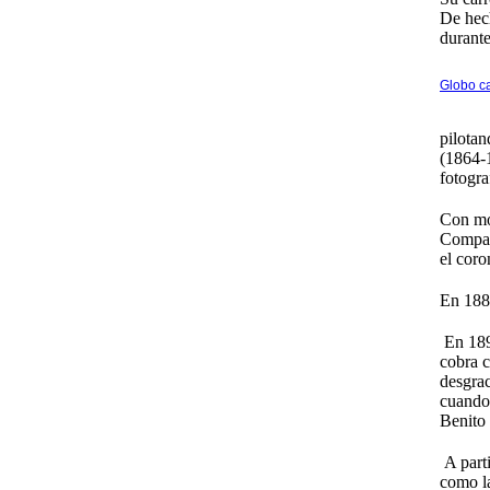
De hech
durante
Globo ca
pilotan
(1864-
fotogra
Con mot
Compar
el coro
En 188
En 189
cobra c
desgrac
cuando 
Benito 
A parti
como la