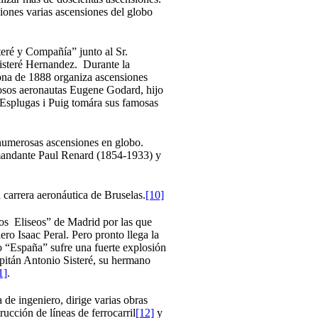
iones varias ascensiones del globo
eré y Compañía” junto al Sr.
isteré Hernandez. Durante la
ona de 1888 organiza ascensiones
osos aeronautas Eugene Godard, hijo
 Esplugas i Puig tomára sus famosas
numerosas ascensiones en globo.
omandante Paul Renard (1854-1933) y
 carrera aeronáutica de Bruselas.
[10]
s Eliseos” de Madrid por las que
iero Isaac Peral. Pero pronto llega la
bo “España” sufre una fuerte explosión
apitán Antonio Sisteré, su hermano
1]
.
 de ingeniero, dirige varias obras
rucción de líneas de ferrocarril
[12]
y