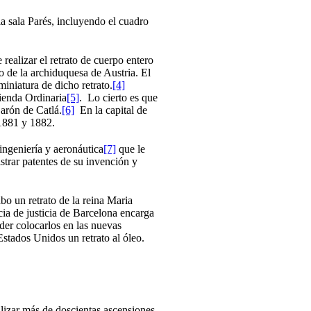
a sala Parés, incluyendo el cuadro
realizar el retrato de cuerpo entero
go de la archiduquesa de Austria. El
miniatura de dicho retrato.
[4]
ienda Ordinaria
[5]
. Lo cierto es que
Barón de Catlá.
[6]
En la capital de
 1881 y 1882.
 ingeniería y aeronáutica
[7]
que le
istrar patentes de su invención y
bo un retrato de la reina Maria
ia de justicia de Barcelona encarga
der colocarlos en las nuevas
stados Unidos un retrato al óleo.
ealizar más de doscientas ascensiones.