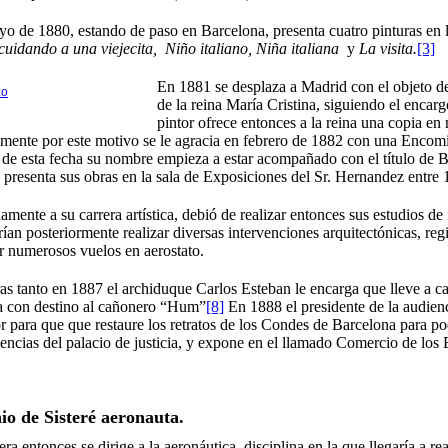
 de 1880, estando de paso en Barcelona, presenta cuatro pinturas en l
idando a una viejecita, Niño italiano, Niña italiana
y
La visita.
[3]
En 1881 se desplaza a Madrid con el objeto de 
zo
de la reina María Cristina, siguiendo el encar
pintor ofrece entonces a la reina una copia en 
mente por este motivo se le agracia en febrero de 1882 con una Encom
r de esta fecha su nombre empieza a estar acompañado con el título de 
presenta sus obras en la sala de Exposiciones del Sr. Hernandez entre
amente a su carrera artística, debió de realizar entonces sus estudios de
rían posteriormente realizar diversas intervenciones arquitectónicas, reg
ar numerosos vuelos en aerostato.
s tanto en 1887 el archiduque Carlos Esteban le encarga que lleve a ca
na con destino al cañonero “Hum”
[8]
En 1888 el presidente de la audienc
or para que que restaure los retratos de los Condes de Barcelona para po
ncias del palacio de justicia, y expone en el llamado Comercio de los E
io de Sisteré aeronauta.
era entonces se dirige a la aeronáutica, disciplina en la que llegaría a r