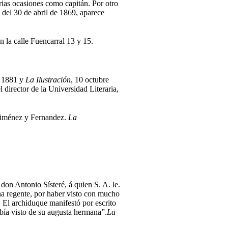
rias ocasiones como capitán. Por otro
y del 30 de abril de 1869, aparece
n la calle Fuencarral 13 y 15.
o 1881 y
La Ilustración
, 10 octubre
 director de la Universidad Literaria,
 Jiménez y Fernandez.
La
don Antonio Sísteré, á quien S. A. le.
na regente, por haber visto con mucho
. El archiduque manifestó por escrito
abía visto de su augusta hermana”.
La