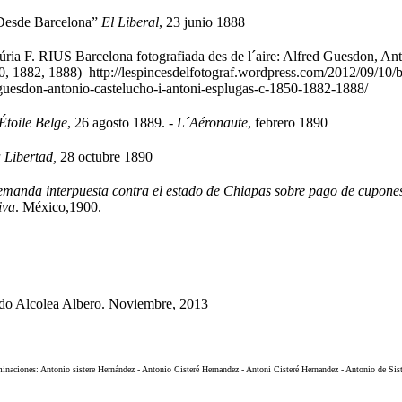
esde Barcelona”
El Liberal
, 23 junio 1888
úria F. RIUS Barcelona fotografiada des de l´aire: Alfred Guesdon, An
0, 1882, 1888) http://lespincesdelfotograf.wordpress.com/2012/09/10/ba
-guesdon-antonio-castelucho-i-antoni-esplugas-c-1850-1882-1888/
Étoile Belge
, 26 agosto 1889.
- L´Aéronaute
, febrero 1890
 Libertad,
28 octubre 1890
manda interpuesta contra el estado de Chiapas sobre pago de cupones
iva
. México,1900.
do Alcolea Albero. Noviembre, 2013
inaciones: Antonio sistere Hernández - Antonio Cisteré Hernandez - Antoni Cisteré Hernandez - Antonio de Sist