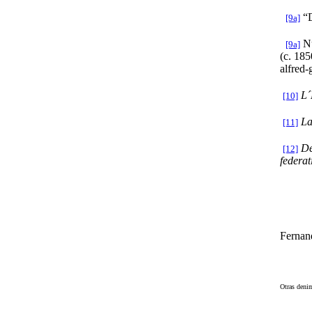
“D
[9a]
N
[9a]
(c. 185
alfred
L´
[10]
La
[11]
De
[12]
federat
Fernan
Otras denim