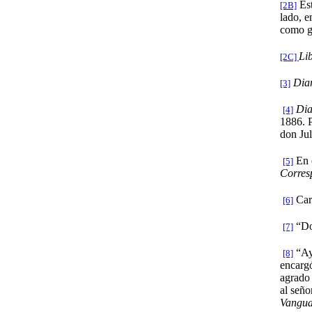
Est
[2B]
lado, e
como ga
Li
[2C]
Diar
[3]
Dia
[4]
1886. P
don Jul
En e
[5]
Corres
Cart
[6]
“Do
[7]
“Aye
[8]
encargó
agrado 
al seño
Vangua