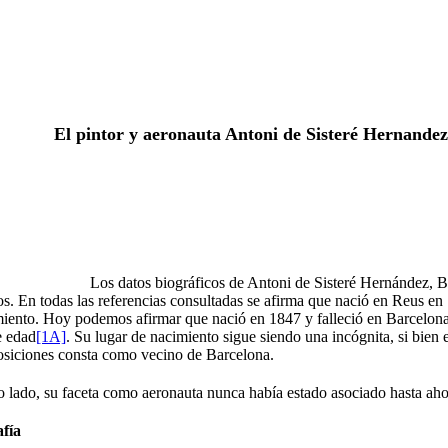
El pintor y aeronauta Antoni de Sisteré Hernandez
Los datos biográficos de Antoni de Sisteré Hernández, B
s. En todas las referencias consultadas se afirma que nació en Reus en
miento. Hoy podemos afirmar que nació en 1847 y falleció en Barcelon
e edad
[1A]
. Su lugar de nacimiento sigue siendo una incógnita, si bien 
osiciones consta como vecino de Barcelona.
o lado, su faceta como aeronauta nunca había estado asociado hasta ahora
fía