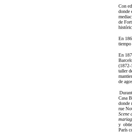
Con eda
donde 
mediaci
de Fort
históri
En 1869
tiempo 
En 1871
Barcelo
(1872-1
taller 
mantien
de agos
Durant
Casa Ba
donde 
rue No
Scene 
mariag
y obtie
París 