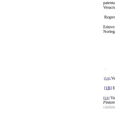
patent
Veracr
Regresa
Estuvo 
No
.
.V
[1A]
[1B]
E
Var
[2A]
Pintore
catalan