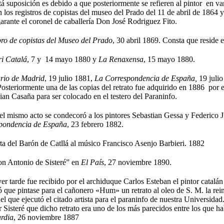
á suposición es debido a que posteriormente se refieren al pintor en va
n los registros de copistas del museo del Prado del 11 de abril de 1864 
rante el coronel de caballería Don José Rodriguez Fito.
bro de copistas del Museo del Prado
, 30 abril 1869. Consta que reside e
i Catalá
, 7 y 14 mayo 1880 y
La Renaxensa
, 15 mayo 1880.
rio de Madrid
, 19 julio 1881,
La Correspondencia de España,
19 juli
osteriormente una de las copias del retrato fue adquirido en 1886 por el
ian Casaña para ser colocado en el testero del Paraninfo.
l mismo acto se condecoró a los pintores Sebastian Gessa y Federico
pondencia de España
, 23 febrero 1882.
a del Barón de Catllá al músico Francisco Asenjo Barbieri. 1882
n Antonio de Sisteré” en
El País
, 27 noviembre 1890.
r tarde fue recibido por el archiduque Carlos Esteban el pintor catalán 
 que pintase para el cañonero «Hum» un retrato al oleo de S. M. la rei
el que ejecutó el citado artista para el paraninfo de nuestra Universidad
r Sisteré que dicho retrato era uno de los más parecidos entre los que h
rdia
, 26 noviembre 1887