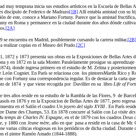
d muy temprana inicia sus estudios artísticos en la Escuela de Bellas
es discípulo de Federico de Madrazo
[1B]
Allí entabla amistad con su h
ón de este, conoce a Mariano Fortuny. Parece que la amistad fructifica, 
uny en Roma y permanece en la ciudad durante dos años dónde cultiva 
cos.
[2A]
 se encuentra en Madrid, posiblemente cursando la carrera militar,
[2B
a realizar copias en el Museo del Prado.
[2C]
, 1872 y 1873 presenta sus obras en la Exposiciones de Bellas Artes d
na y en 1872 en la sala Monter.
Paralelamente prosigue su aprendizaje 
874), donde ingresa primero en el estudio de M. Zelma y posteriorment
de León Cogniet. En París se relaciona con los pintoresMartín Rico y 
e con Fortuny una correspondencia regular. Es de destacar la carta que 
to de 1874 y que viene recogida por Davillier en su libro
Life of For
e tres años reside en su estudio de la Rambla de las Flores, 9 de Barc
sols en 1876 y en la Exposicion de Bellas Artes de 1877, pero regres
muestra en el Salón el cuadro
Un joyero del siglo XVIII
. En París resid
tre Dame des Champs, 53. En 1878 concurre al Salón con
La visite des
du temps de Charles IV. Espagne
, en el de 1879 con los cuadros
Deux 
e
, y 1880 con
Jeune mère
, año en que pasa a residir en
la casa de
Mr. 
ne varias críticas elogiosas en los periódicos de dicha ciudad. Durante 
con el pintor Ramón Amado (1844-1888).