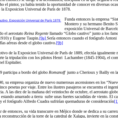
o el pintor, ya había tenido la oportunidad de conocer en diversas ocas
 la Exposicion Universal de París de 1878.
Funda entonces la empresa “Sist
utivo. Exposición Universal de París 1878.
Montero y su hermano Benito S
exposición Universal de Barcel
do el aerostato
Reina Regente
llamado “Globo cautivo” junto a los fam
1910) y Eugene Taupin.
[9a]
Sería entonces cuando el fotógrafo Antoni
fías aéreas desde el globo cautivo.
[9b]
ivo de la Exposicion Universal de París de 1889, efectúa igualmente 
te la tripulación con los pilotos Henri Lachambre (1845-1904), el c
nel Espitalier.
9 participa a bordo del globo
Romanoff
junto a Cherioux y Bailly en la
0, su empresa organiza de nuevo numerosas ascensiones en los “Nuevo
inco pesetas por viaje. Entre los ilustres pasajeros se encuentra el ingen
ia. A las diez de la mañana del veintiocho de octubre, el aerostato glo
estando amarrado a tierra sufre unas fuertes sacudidas de viento. El c
y el fotógrafo Alfredo Cuadra sufrirían quemaduras de consideración
[1
r de entonces, su vida transcurre en Méjico donde se dedica a su carrera
 reconstrucción de la torre de la catedral de Xalapa, invierte en la const